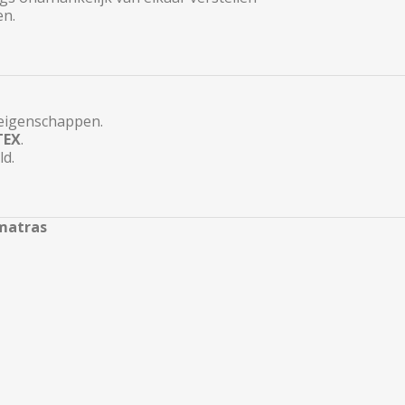
en.
 eigenschappen.
TEX
.
ld.
matras