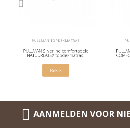
PULLMAN TOPDEKMATRAS
PU
PULLMAN Silverline comfortabele
PULLMA
NATUURLATEX topdekmatras.
COMFO
€ 539,00
Bekijk
AANMELDEN VOOR NI