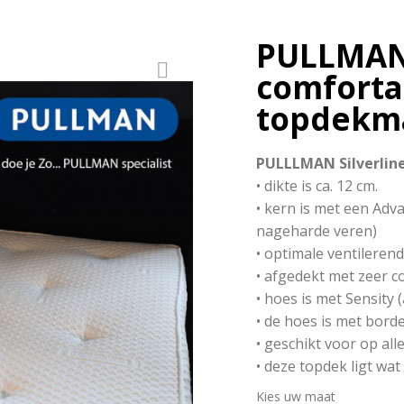
PULLMAN 
comforta
topdekma
PULLLMAN Silverlin
• dikte is ca. 12 cm.
• kern is met een Adv
nageharde veren)
• optimale ventilere
• afgedekt met zeer
• hoes is met Sensity 
• de hoes is met borde
• geschikt voor op al
• deze topdek ligt wa
Kies uw maat