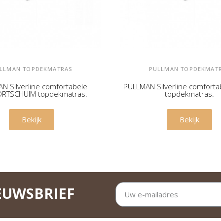
LLMAN TOPDEKMATRAS
PULLMAN TOPDEKMAT
N Silverline comfortabele
PULLMAN Silverline comforta
RTSCHUIM topdekmatras.
topdekmatras.
€ 359,00
€ 450,00
Bekijk
Bekijk
EUWSBRIEF