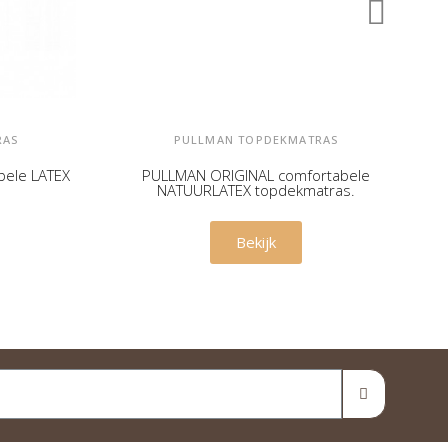
RAS
PULLMAN TOPDEKMATRAS
bele LATEX
PULLMAN ORIGINAL comfortabele
NATUURLATEX topdekmatras.
€ 599,00
Bekijk