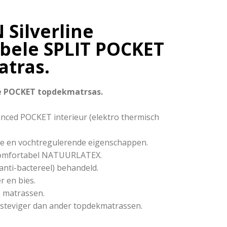
Silverline
bele SPLIT POCKET
tras.
e POCKET topdekmatrsas.
anced POCKET interieur (elektro thermisch
nde en vochtregulerende eigenschappen.
 comfortabel NATUURLATEX.
(anti-bactereel) behandeld.
r en bies.
le matrassen.
t steviger dan ander topdekmatrassen.