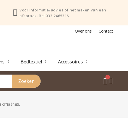
Voor informatie/advies of het maken van een
afspraak. Bel 033-2465316
Over ons
Contact
ns
Bedtextiel
Accessoires
Zoeken
ekmatras.