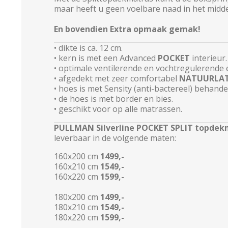
maar heeft u geen voelbare naad in het midd
En bovendien Extra opmaak gemak!
• dikte is ca. 12 cm.
• kern is met een Advanced
POCKET
interieur.
• optimale ventilerende en vochtregulerende
• afgedekt met zeer comfortabel
NATUURLA
• hoes is met Sensity (anti-bactereel) behande
• de hoes is met border en bies.
• geschikt voor op alle matrassen.
PULLMAN Silverline POCKET SPLIT topdek
leverbaar in de volgende maten:
160x200 cm
1499,-
160x210 cm
1549,-
160x220 cm
1599,-
180x200 cm
1499,-
180x210 cm
1549,-
180x220 cm
1599,-