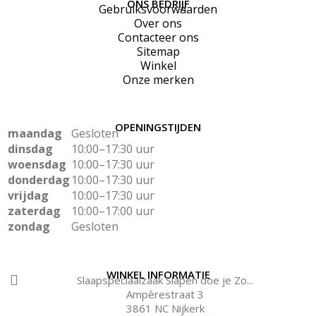
ONS BEDRIJF
Gebruiksvoorwaarden
Over ons
Contacteer ons
Sitemap
Winkel
Onze merken
OPENINGSTIJDEN
maandag
Gesloten
dinsdag
10:00–17:30 uur
woensdag
10:00–17:30 uur
donderdag
10:00–17:30 uur
vrijdag
10:00–17:30 uur
zaterdag
10:00–17:00 uur
zondag
Gesloten
WINKEL INFORMATIE
Slaapspeciaalzaak Slapen doe je Zo...
Ampèrestraat 3
3861 NC Nijkerk