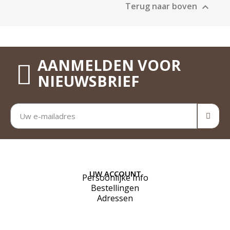
Terug naar boven

AANMELDEN VOOR
NIEUWSBRIEF
UW ACCOUNT
Persoonlijke Info
Bestellingen
Adressen