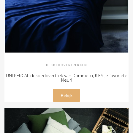
DEKBEDOVERTREKKEN
UNI PERCAL dekbedovertrek van Dommelin, KIES je favoriete
kleur!
€ 99,00
Bekijk