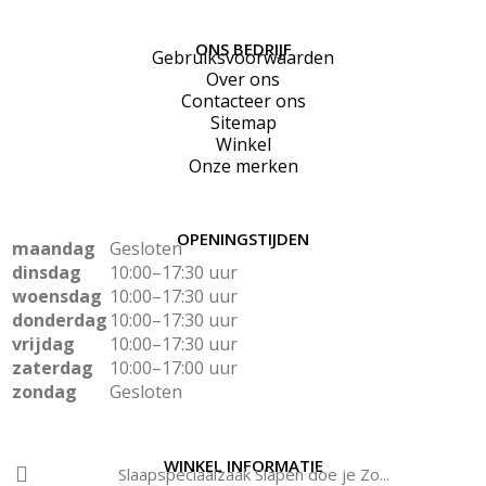
ONS BEDRIJF
Gebruiksvoorwaarden
Over ons
Contacteer ons
Sitemap
Winkel
Onze merken
OPENINGSTIJDEN
maandag
Gesloten
dinsdag
10:00–17:30 uur
woensdag
10:00–17:30 uur
donderdag
10:00–17:30 uur
vrijdag
10:00–17:30 uur
zaterdag
10:00–17:00 uur
zondag
Gesloten
WINKEL INFORMATIE
Slaapspeciaalzaak Slapen doe je Zo...