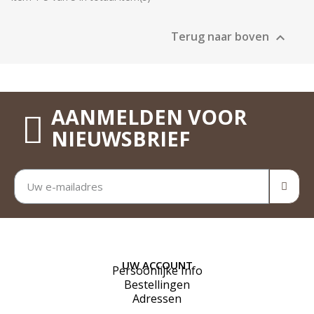
Terug naar boven

AANMELDEN VOOR
NIEUWSBRIEF
UW ACCOUNT
Persoonlijke Info
Bestellingen
Adressen