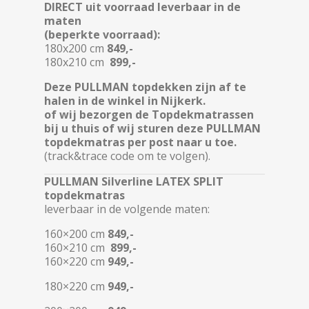
DIRECT uit voorraad leverbaar in de
maten
(beperkte voorraad):
180x200 cm
849,-
180x210 cm
899,-
Deze PULLMAN topdekken zijn af te
halen in de winkel in Nijkerk.
of wij bezorgen de Topdekmatrassen
bij u thuis of wij sturen deze PULLMAN
topdekmatras per post naar u toe.
(track&trace code om te volgen).
PULLMAN Silverline LATEX SPLIT
topdekmatras
leverbaar in de volgende maten:
160×200 cm
849,-
160×210 cm
899,-
160×220 cm
949,-
180×220 cm
949,-