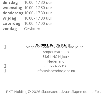
dinsdag
10:00–17:30 uur
woensdag
10:00–17:30 uur
donderdag
10:00–17:30 uur
vrijdag
10:00–17:30 uur
zaterdag
10:00–17:00 uur
zondag
Gesloten
WINKEL INFORMATIE
Slaapspeciaalzaak Slapen doe je Zo...
Ampèrestraat 3
3861 NC Nijkerk
Nederland
033-2465316
info@slapendoejezo.nu
PKT Holding © 2026 Slaapspeciaalzaak Slapen doe je Zo...