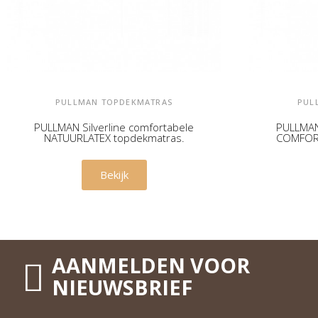
PULLMAN TOPDEKMATRAS
PUL
PULLMAN Silverline comfortabele
PULLMAN 
NATUURLATEX topdekmatras.
COMFORT
€ 539,00
Bekijk
AANMELDEN VOOR
NIEUWSBRIEF