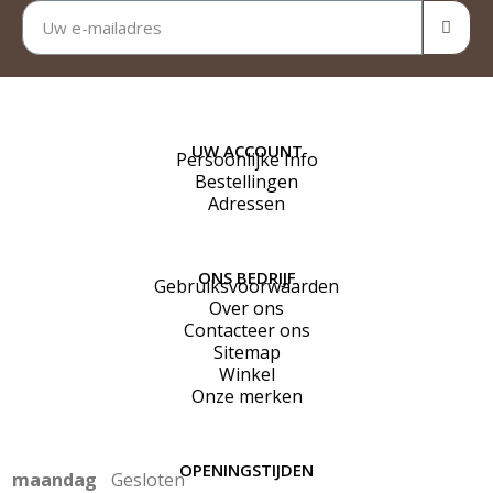
UW ACCOUNT
Persoonlijke Info
Bestellingen
Adressen
ONS BEDRIJF
Gebruiksvoorwaarden
Over ons
Contacteer ons
Sitemap
Winkel
Onze merken
OPENINGSTIJDEN
maandag
Gesloten