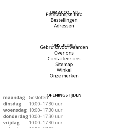
UW ACCOUNT
Persoonlijke Info
Bestellingen
Adressen
ONS BEDRIJF
Gebruiksvoorwaarden
Over ons
Contacteer ons
Sitemap
Winkel
Onze merken
OPENINGSTIJDEN
maandag
Gesloten
dinsdag
10:00–17:30 uur
woensdag
10:00–17:30 uur
donderdag
10:00–17:30 uur
vrijdag
10:00–17:30 uur