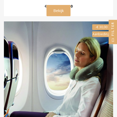
€ 99,00
€ 79,00
Bekijk
FILTER
-€ 30,00
Aanbieding!