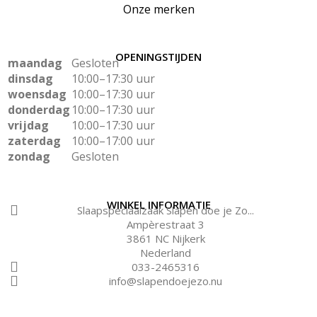
Onze merken
OPENINGSTIJDEN
maandag
Gesloten
dinsdag
10:00–17:30 uur
woensdag
10:00–17:30 uur
donderdag
10:00–17:30 uur
vrijdag
10:00–17:30 uur
zaterdag
10:00–17:00 uur
zondag
Gesloten
WINKEL INFORMATIE
Slaapspeciaalzaak Slapen doe je Zo...
Ampèrestraat 3
3861 NC Nijkerk
Nederland
033-2465316
info@slapendoejezo.nu