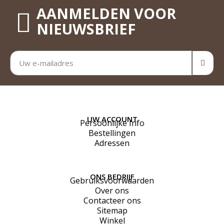
AANMELDEN VOOR
NIEUWSBRIEF
UW ACCOUNT
Persoonlijke Info
Bestellingen
Adressen
ONS BEDRIJF
Gebruiksvoorwaarden
Over ons
Contacteer ons
Sitemap
Winkel