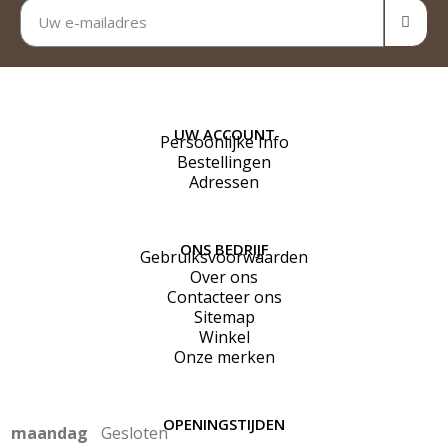
UW ACCOUNT
Persoonlijke Info
Bestellingen
Adressen
ONS BEDRIJF
Gebruiksvoorwaarden
Over ons
Contacteer ons
Sitemap
Winkel
Onze merken
OPENINGSTIJDEN
maandag
Gesloten