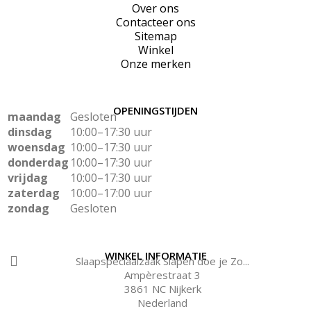
Over ons
Contacteer ons
Sitemap
Winkel
Onze merken
OPENINGSTIJDEN
maandag
Gesloten
dinsdag
10:00–17:30 uur
woensdag
10:00–17:30 uur
donderdag
10:00–17:30 uur
vrijdag
10:00–17:30 uur
zaterdag
10:00–17:00 uur
zondag
Gesloten
WINKEL INFORMATIE
Slaapspeciaalzaak Slapen doe je Zo...
Ampèrestraat 3
3861 NC Nijkerk
Nederland