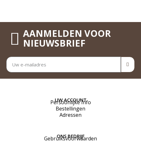
AANMELDEN VOOR
NIEUWSBRIEF
UW ACCOUNT
Persoonlijke Info
Bestellingen
Adressen
ONS BEDRIJF
Gebruiksvoorwaarden