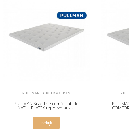
PULLMAN TOPDEKMATRAS
PUL
PULLMAN Silverline comfortabele
PULLMAN 
NATUURLATEX topdekmatras.
COMFORT
€ 539,00
Bekijk