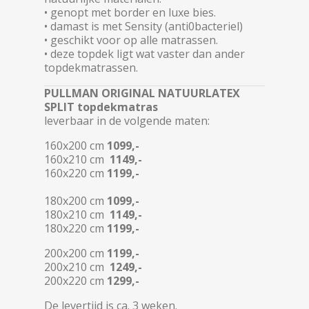
• genopt met border en luxe bies.
• damast is met Sensity (anti0bacteriel)
• geschikt voor op alle matrassen.
• deze topdek ligt wat vaster dan ander
topdekmatrassen.
PULLMAN ORIGINAL NATUURLATEX
SPLIT topdekmatras
leverbaar in de volgende maten:
160x200 cm
1099,-
160x210 cm
1149,-
160x220 cm
1199,-
180x200 cm
1099,-
180x210 cm
1149,-
180x220 cm
1199,-
200x200 cm
1199,-
200x210 cm
1249,-
200x220 cm
1299,-
De levertijd is ca. 3 weken.