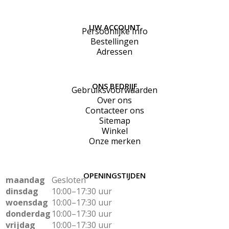
UW ACCOUNT
Persoonlijke Info
Bestellingen
Adressen
ONS BEDRIJF
Gebruiksvoorwaarden
Over ons
Contacteer ons
Sitemap
Winkel
Onze merken
OPENINGSTIJDEN
maandag
Gesloten
dinsdag
10:00–17:30 uur
woensdag
10:00–17:30 uur
donderdag
10:00–17:30 uur
vrijdag
10:00–17:30 uur