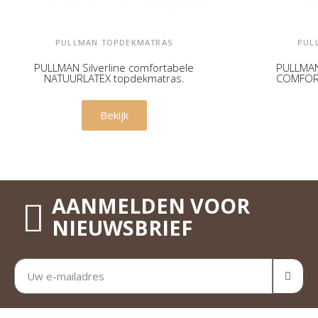
PULLMAN TOPDEKMATRAS
PUL
PULLMAN Silverline comfortabele
PULLMAN 
NATUURLATEX topdekmatras.
COMFORT
€ 539,00
Bekijk
AANMELDEN VOOR
NIEUWSBRIEF