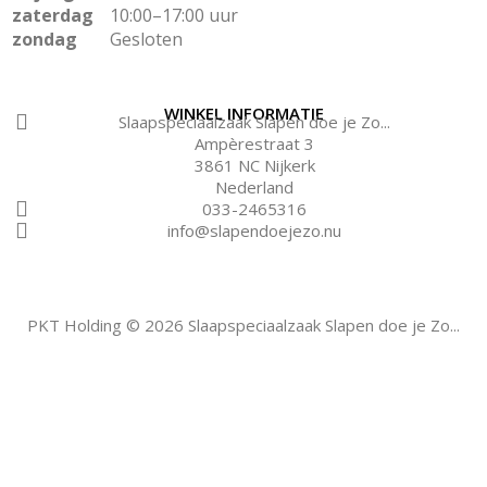
zaterdag
10:00–17:00 uur
zondag
Gesloten
WINKEL INFORMATIE
Slaapspeciaalzaak Slapen doe je Zo...
Ampèrestraat 3
3861 NC Nijkerk
Nederland
033-2465316
info@slapendoejezo.nu
PKT Holding © 2026 Slaapspeciaalzaak Slapen doe je Zo...