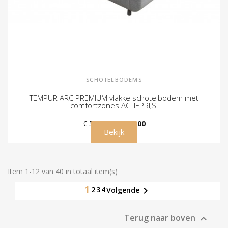
SCHOTELBODEMS
TEMPUR ARC PREMIUM vlakke schotelbodem met
comfortzones ACTIEPRIJS!
€ 549,00
€ 445,00
Bekijk
Item 1-12 van 40 in totaal item(s)
1
2
3
4

Volgende
Terug naar boven
