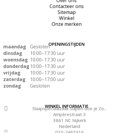
Over ons
Contacteer ons
Sitemap
Winkel
Onze merken
OPENINGSTIJDEN
maandag
Gesloten
dinsdag
10:00–17:30 uur
woensdag
10:00–17:30 uur
donderdag
10:00–17:30 uur
vrijdag
10:00–17:30 uur
zaterdag
10:00–17:00 uur
zondag
Gesloten
WINKEL INFORMATIE
Slaapspeciaalzaak Slapen doe je Zo...
Ampèrestraat 3
3861 NC Nijkerk
Nederland
033-2465316