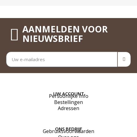
AANMELDEN VOOR
NIEUWSBRIEF
UW ACCOUNT
Persoonlijke Info
Bestellingen
Adressen
ONS BEDRIJF
Gebruiksvoorwaarden