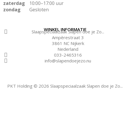
zaterdag
10:00–17:00 uur
zondag
Gesloten
WINKEL INFORMATIE
Slaapspeciaalzaak Slapen doe je Zo...
Ampèrestraat 3
3861 NC Nijkerk
Nederland
033-2465316
info@slapendoejezo.nu
PKT Holding © 2026 Slaapspeciaalzaak Slapen doe je Zo...