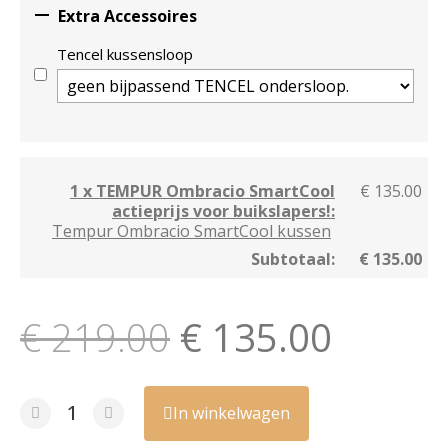

Extra Accessoires
Tencel kussensloop
1 x TEMPUR Ombracio SmartCool
€ 135.00
actieprijs voor buikslapers!:
Tempur Ombracio SmartCool kussen
Subtotaal:
€ 135.00
€ 219.00
€ 135.00
In winkelwagen