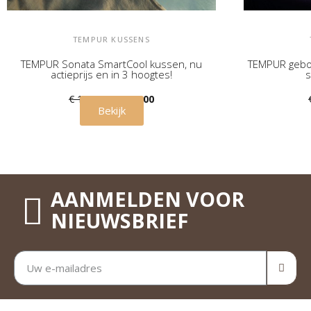
TEMPUR KUSSENS
TEMPUR Sonata SmartCool kussen, nu
TEMPUR gebo
actieprijs en in 3 hoogtes!
s
€ 189,00
€ 119,00
Bekijk
AANMELDEN VOOR
NIEUWSBRIEF