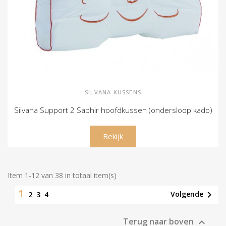
SILVANA KUSSENS
Silvana Support 2 Saphir hoofdkussen (ondersloop kado)
€ 129,00
Bekijk
Item 1-12 van 38 in totaal item(s)
1

Volgende
2
3
4
Terug naar boven
