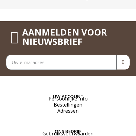
AANMELDEN VOOR
NIEUWSBRIEF
UW ACCOUNT
Persoonlijke Info
Bestellingen
Adressen
ONS BEDRIJF
Gebruiksvoorwaarden