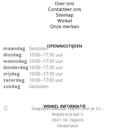
Over ons
Contacteer ons
Sitemap
Winkel
Onze merken
OPENINGSTIJDEN
maandag
Gesloten
dinsdag
10:00–17:30 uur
woensdag
10:00–17:30 uur
donderdag
10:00–17:30 uur
vrijdag
10:00–17:30 uur
zaterdag
10:00–17:00 uur
zondag
Gesloten
WINKEL INFORMATIE
Slaapspeciaalzaak Slapen doe je Zo...
Ampèrestraat 3
3861 NC Nijkerk
Nederland