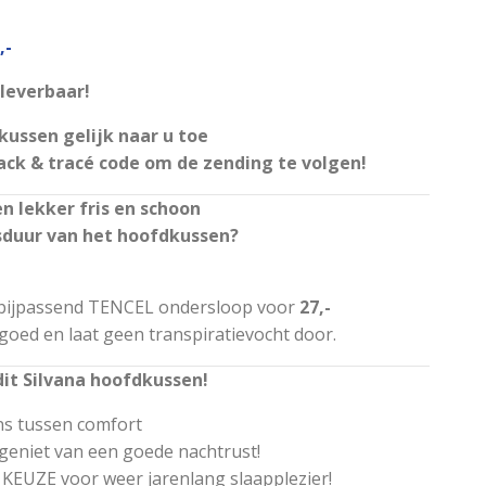
,-
 leverbaar!
kussen gelijk naar u toe
rack & tracé code om de zending te volgen!
n lekker fris en schoon
sduur van het hoofdkussen?
n bijpassend TENCEL ondersloop voor
27,-
oed en laat geen transpiratievocht door.
dit Silvana hoofdkussen!
ans tussen comfort
geniet van een goede nachtrust!
 KEUZE voor weer jarenlang slaapplezier!