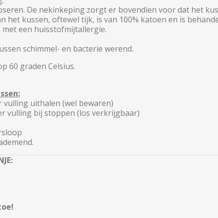
g.
e doseren. De nekinkeping zorgt er bovendien voor dat het ku
 het kussen, oftewel tijk, is van 100% katoen en is behande
met een huisstofmijtallergie.
ussen schimmel- en bacterie werend.
p 60 graden Celsius.
ussen:
 vulling uithalen (wel bewaren)
 vulling bij stoppen (los verkrijgbaar)
rsloop
 ademend.
JE:
toe!