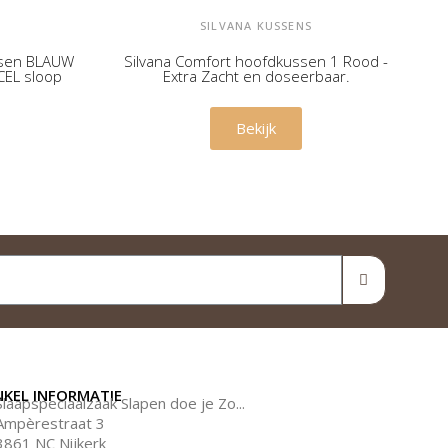
SILVANA KUSSENS
ssen BLAUW
Silvana Comfort hoofdkussen 1 Rood -
S
CEL sloop
Extra Zacht en doseerbaar.
€ 79,00
Bekijk
NKEL INFORMATIE
Slaapspeciaalzaak Slapen doe je Zo...
Ampèrestraat 3
3861 NC Nijkerk