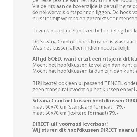
perfecte positie van het hoofd in elke houdin
Via de rits aan de bovenzijde is de vulling t
de nekwervels ontspannen liggen. De hoes van
huisstofmijt werend en geschikt voor mensen 
Tevens maakt de Sanitized behandeling het k
Dit Silvana Comfort hoofdkussen is wasbaar o
Was het kussen alleen indien noodzakelijk.
Altijd GOED, want e
r zit een ritsje in dit k
Mocht het hoofdkussen te vol zijn dan kunt er
Mocht het hoofdkussen te dun zijn dan kunt er
TIP!
bestel ook een bijpassend TENCEL onde
geen transpiratievocht op het kussen en wel
Silvana Comfort kussen hoofdkussen ORAN
maat 60x70 cm (standaard formaat)
79,-
maat 50x70 cm (kortere formaat)
79,-
DIRECT uit voorraad leverbaar!
Wij sturen dit hoofdkussen DIRECT naar u 