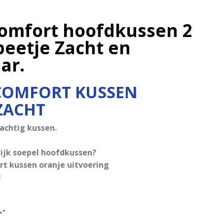
Comfort hoofdkussen 2
beetje Zacht en
ar.
COMFORT KUSSEN
 ZACHT
achtig kussen.
lijk soepel hoofdkussen?
rt kussen oranje uitvoering
!
,-