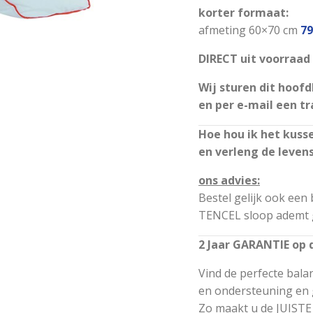
korter formaat:
afmeting 60×70 cm
79
DIRECT uit voorraad
Wij sturen dit hoofd
en per e-mail een t
Hoe hou ik het kusse
en verleng de leven
ons advies:
Bestel gelijk ook ee
TENCEL sloop ademt g
2 Jaar GARANTIE op 
Vind de perfecte bal
en ondersteuning en 
Zo maakt u de JUISTE