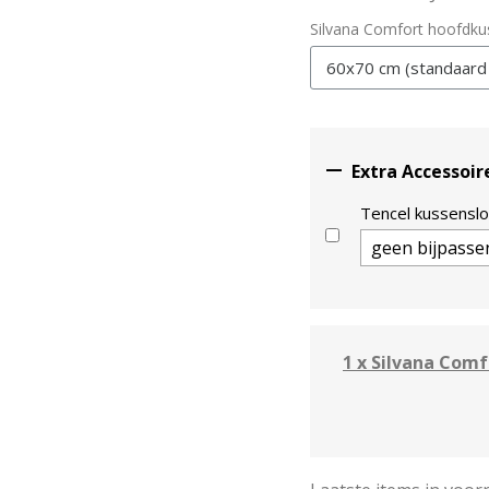
Silvana Comfort hoofdku

Extra Accessoir
Tencel kussensl
1 x Silvana Comf