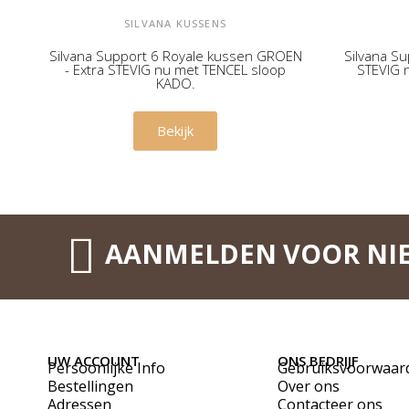
SILVANA KUSSENS
Silvana Support 6 Royale kussen GROEN
Silvana S
- Extra STEVIG nu met TENCEL sloop
STEVIG 
KADO.
€ 169,00
Bekijk
AANMELDEN VOOR NI
UW ACCOUNT
ONS BEDRIJF
Persoonlijke Info
Gebruiksvoorwaar
Bestellingen
Over ons
Adressen
Contacteer ons