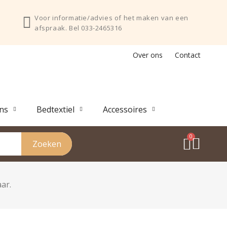
Voor informatie/advies of het maken van een
afspraak. Bel 033-2465316
Over ons
Contact
ns
Bedtextiel
Accessoires
Zoeken
ar.