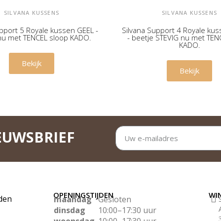
SILVANA KUSSENS
SILVANA KUSSENS
upport 5 Royale kussen GEEL -
Silvana Support 4 Royale ku
nu met TENCEL sloop KADO.
- beetje STEVIG nu met TEN
KADO.
€ 169,00
€ 169,00
Bekijk
Bekijk
EUWSBRIEF
OPENINGSTIJDEN
WI
den
maandag
Gesloten
dinsdag
10:00–17:30 uur