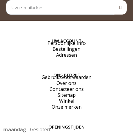
UW ACCOUNT
Persoonlijke Info
Bestellingen
Adressen
ONS BEDRIJF
Gebruiksvoorwaarden
Over ons
Contacteer ons
Sitemap
Winkel
Onze merken
OPENINGSTIJDEN
maandag
Gesloten