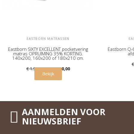
EASTBORN MATRASSEN
EA
Eastborn SIXTY EXCELLENT pocketvering
Eastborn Q-
matras OPRUIMING 35% KORTING.
af
140x200, 160x200 of 180x210 cm.
€
€ 1.949,00
€ 1.250,00
Bekijk
AANMELDEN VOOR
NIEUWSBRIEF