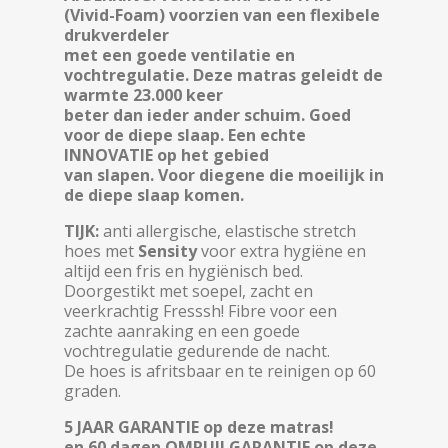
(Vivid-Foam)
voorzien van een flexibele
drukverdeler
met een goede ventilatie en
vochtregulatie.
Deze matras geleidt de
warmte 23.000 keer
beter dan ieder ander schuim. Goed
voor de diepe slaap. Een echte
INNOVATIE op het gebied
van slapen. Voor diegene die moeilijk in
de diepe slaap komen.
TIJK:
anti allergische, elastische stretch
hoes met
Sensity
voor extra hygiëne en
altijd een fris en hygiënisch bed.
Doorgestikt met soepel, zacht en
veerkrachtig Fresssh! Fibre voor een
zachte aanraking en een goede
vochtregulatie gedurende de nacht.
De hoes is afritsbaar en te reinigen op 60
graden.
5 JAAR GARANTIE op deze matras!
en 60 dagen OMRUILGARANTIE op deze