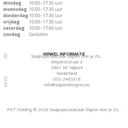
dinsdag
10:00–17:30 uur
woensdag
10:00–17:30 uur
donderdag
10:00–17:30 uur
vrijdag
10:00–17:30 uur
zaterdag
10:00–17:00 uur
zondag
Gesloten
WINKEL INFORMATIE
Slaapspeciaalzaak Slapen doe je Zo...
Ampèrestraat 3
3861 NC Nijkerk
Nederland
033-2465316
info@slapendoejezo.nu
PKT Holding © 2026 Slaapspeciaalzaak Slapen doe je Zo...