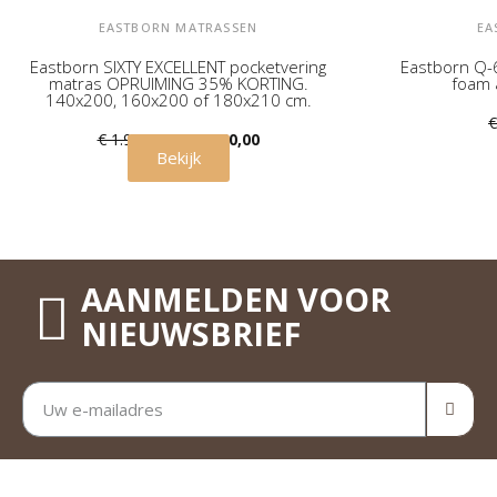
EASTBORN MATRASSEN
EA
Eastborn SIXTY EXCELLENT pocketvering
Eastborn Q-6
matras OPRUIMING 35% KORTING.
foam 
140x200, 160x200 of 180x210 cm.
€
€ 1.949,00
€ 1.250,00
Bekijk
AANMELDEN VOOR
NIEUWSBRIEF