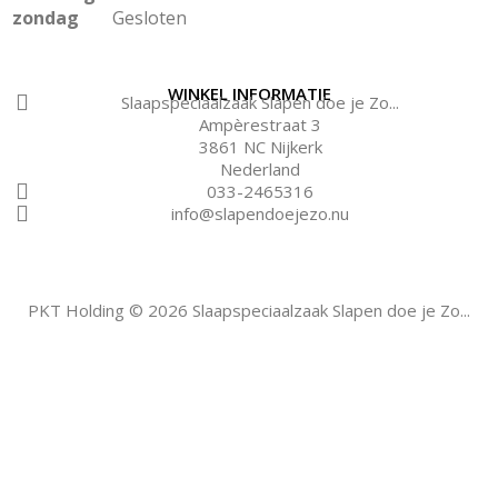
zondag
Gesloten
WINKEL INFORMATIE
Slaapspeciaalzaak Slapen doe je Zo...
Ampèrestraat 3
3861 NC Nijkerk
Nederland
033-2465316
info@slapendoejezo.nu
PKT Holding © 2026 Slaapspeciaalzaak Slapen doe je Zo...