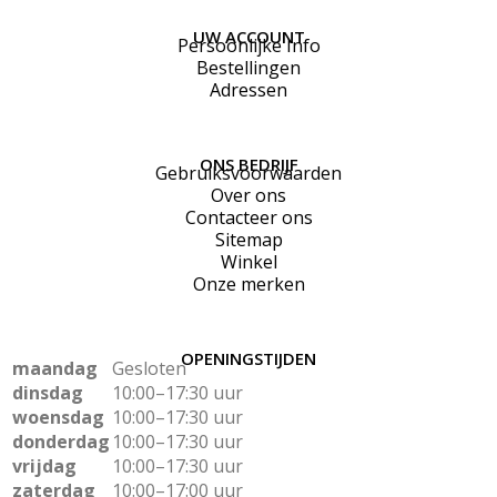
UW ACCOUNT
Persoonlijke Info
Bestellingen
Adressen
ONS BEDRIJF
Gebruiksvoorwaarden
Over ons
Contacteer ons
Sitemap
Winkel
Onze merken
OPENINGSTIJDEN
maandag
Gesloten
dinsdag
10:00–17:30 uur
woensdag
10:00–17:30 uur
donderdag
10:00–17:30 uur
vrijdag
10:00–17:30 uur
zaterdag
10:00–17:00 uur