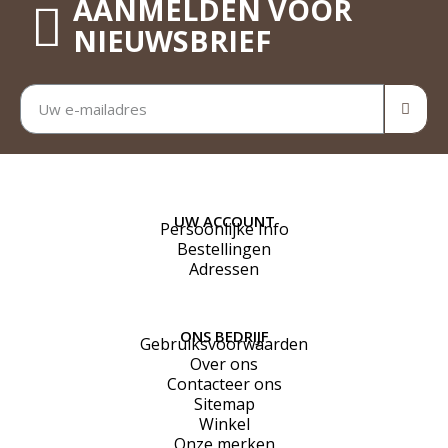
AANMELDEN VOOR
NIEUWSBRIEF
UW ACCOUNT
Persoonlijke Info
Bestellingen
Adressen
ONS BEDRIJF
Gebruiksvoorwaarden
Over ons
Contacteer ons
Sitemap
Winkel
Onze merken