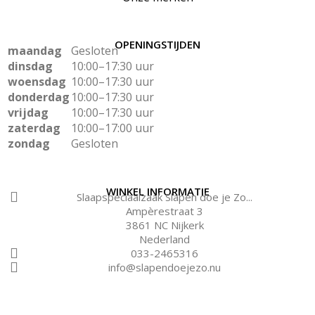
OPENINGSTIJDEN
maandag
Gesloten
dinsdag
10:00–17:30 uur
woensdag
10:00–17:30 uur
donderdag
10:00–17:30 uur
vrijdag
10:00–17:30 uur
zaterdag
10:00–17:00 uur
zondag
Gesloten
WINKEL INFORMATIE
Slaapspeciaalzaak Slapen doe je Zo...
Ampèrestraat 3
3861 NC Nijkerk
Nederland
033-2465316
info@slapendoejezo.nu