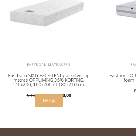
EASTBORN MATRASSEN
EA
Eastborn SIXTY EXCELLENT pocketvering
Eastborn Q-6
matras OPRUIMING 35% KORTING.
foam 
140x200, 160x200 of 180x210 cm.
€
€ 1.949,00
€ 1.250,00
Bekijk