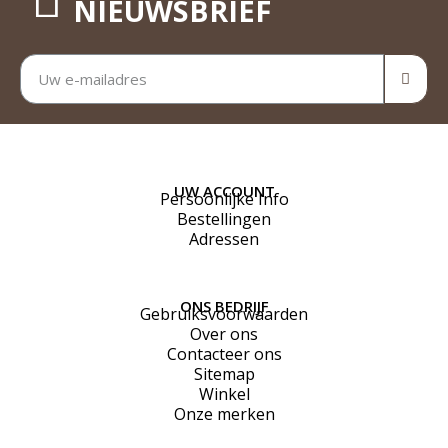
NIEUWSBRIEF
UW ACCOUNT
Persoonlijke Info
Bestellingen
Adressen
ONS BEDRIJF
Gebruiksvoorwaarden
Over ons
Contacteer ons
Sitemap
Winkel
Onze merken