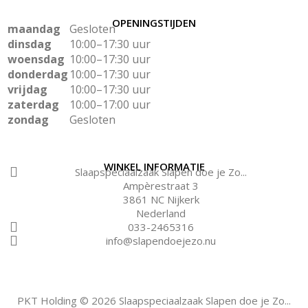
OPENINGSTIJDEN
maandag
Gesloten
dinsdag
10:00–17:30 uur
woensdag
10:00–17:30 uur
donderdag
10:00–17:30 uur
vrijdag
10:00–17:30 uur
zaterdag
10:00–17:00 uur
zondag
Gesloten
WINKEL INFORMATIE
Slaapspeciaalzaak Slapen doe je Zo...
Ampèrestraat 3
3861 NC Nijkerk
Nederland
033-2465316
info@slapendoejezo.nu
PKT Holding © 2026 Slaapspeciaalzaak Slapen doe je Zo...