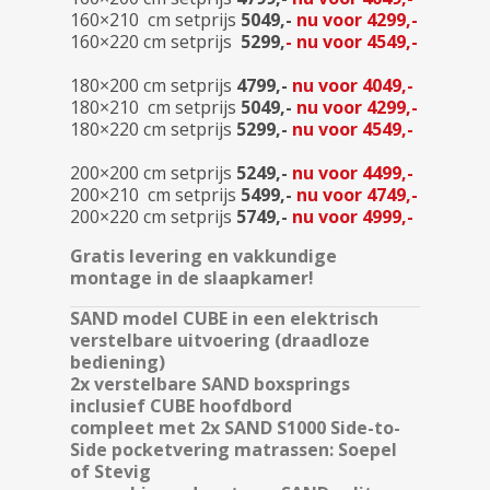
160×210 cm setprijs
5049,-
nu voor 4299,-
160×220 cm setprijs
5299,
-
nu voor 4549,-
180×200 cm
setprijs
4799,-
nu voor 4049,-
180×210 cm
setprijs
5049,-
nu voor 4299,-
180×220 cm setprijs
5299,-
nu voor 4549,-
200×200 cm
setprijs
5249,-
nu voor 4499,-
200×210 cm
setprijs
5499,-
nu voor 4749,-
200×220 cm
setprijs
5749,-
nu voor 4999,-
Gratis levering en vakkundige
montage in de slaapkamer!
SAND model CUBE in een elektrisch
verstelbare uitvoering (draadloze
bediening)
2x verstelbare SAND boxsprings
inclusief CUBE hoofdbord
compleet met 2x SAND S1000 Side-to-
Side pocketvering matrassen: Soepel
of Stevig