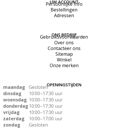
UW ACCOUNT
Persoonlijke Info
Bestellingen
Adressen
ONS BEDRIJF
Gebruiksvoorwaarden
Over ons
Contacteer ons
Sitemap
Winkel
Onze merken
OPENINGSTIJDEN
maandag
Gesloten
dinsdag
10:00–17:30 uur
woensdag
10:00–17:30 uur
donderdag
10:00–17:30 uur
vrijdag
10:00–17:30 uur
zaterdag
10:00–17:00 uur
zondag
Gesloten