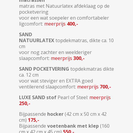
matras met Natuurlatex afdeklaag op de
pocketvering
voor een wat soepeler en comfortabeler
ligcomfort:
meerprijs
400,-
SAND
NATUURLATEX
topdekmatras, dikte ca. 10
cm
voor nog zachter en weelderiger
slaapcomfort:
meerprijs
300,-
SAND POCKETVERING
topdekmatras dikte
ca. 12 cm
voor wat steviger en EXTRA goed
ventilerend slaapcomfort:
meerprijs
700,-
LUXE SAND stof
Pearl of Steel:
meerprijs
250,-
Bijpassende
hocker
(42 cm x 50 cm x 42
cm)
175,-
Bijpassende
voetenbank met klep
(160
cm x 42 cm x 45 cm)
550,-