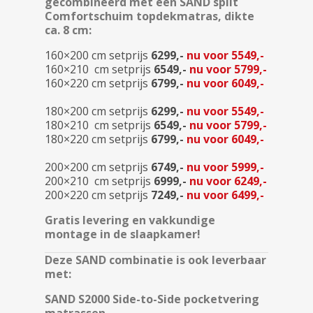
gecombineerd met een SAND split
Comfortschuim topdekmatras, dikte
ca. 8 cm:
160×200 cm setprijs
6299,-
nu voor 5549,-
160×210 cm setprijs
6549,-
nu voor 5799,-
160×220 cm setprijs
6799,-
nu voor 6049,-
180×200 cm
setprijs
6299,-
nu voor 5549,-
180×210 cm
setprijs
6549,-
nu voor 5799,-
180×220 cm setprijs
6799,-
nu voor 6049,-
200×200 cm
setprijs
6749,-
nu voor 5999,-
200×210 cm
setprijs
6999,-
nu voor 6249,-
200×220 cm
setprijs
7249,-
nu voor 6499,-
Gratis levering en vakkundige
montage in de slaapkamer!
Deze SAND combinatie is ook leverbaar
met:
SAND S2000 Side-to-Side pocketvering
matrassen