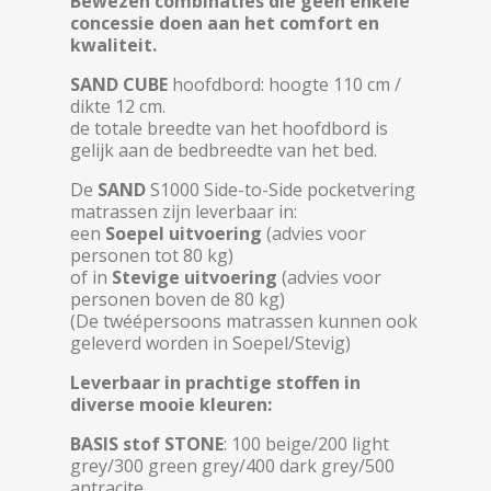
Bewezen combinaties die geen enkele
concessie doen aan het comfort en
kwaliteit.
SAND CUBE
hoofdbord: hoogte 110 cm /
dikte 12 cm.
de totale breedte van het hoofdbord is
gelijk aan de bedbreedte van het bed.
De
SAND
S1000 Side-to-Side pocketvering
matrassen zijn leverbaar in:
een
Soepel uitvoering
(advies voor
personen tot 80 kg)
of in
Stevige uitvoering
(advies voor
personen boven de 80 kg)
(De twéépersoons matrassen kunnen ook
geleverd worden in Soepel/Stevig)
Leverbaar in prachtige stoffen in
diverse mooie kleuren:
BASIS stof STONE
: 100 beige/200 light
grey/300 green grey/400 dark grey/500
antracite