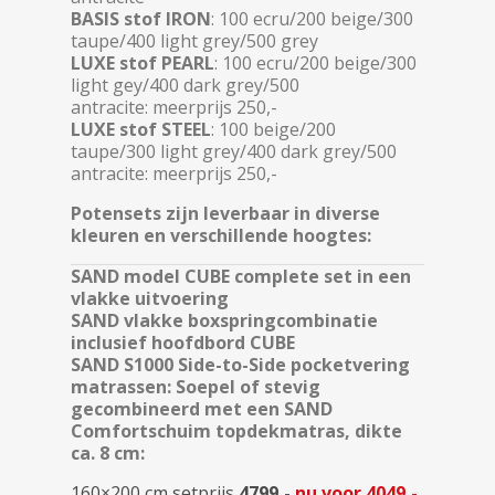
BASIS stof IRON
: 100 ecru/200 beige/300
taupe/400 light grey/500 grey
LUXE stof PEARL
: 100 ecru/200 beige/300
light gey/400 dark grey/500
antracite: meerprijs 250,-
LUXE stof STEEL
: 100 beige/200
taupe/300 light grey/400 dark grey/500
antracite: meerprijs 250,-
Potensets zijn leverbaar in diverse
kleuren en verschillende hoogtes:
SAND model CUBE complete set in een
vlakke uitvoering
SAND vlakke boxspringcombinatie
inclusief hoofdbord CUBE
SAND S1000 Side-to-Side pocketvering
matrassen: Soepel of stevig
gecombineerd met een SAND
Comfortschuim topdekmatras, dikte
ca. 8 cm:
160×200 cm
setprijs
4799,-
nu voor 4049,-