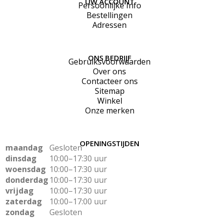
UW ACCOUNT
Persoonlijke Info
Bestellingen
Adressen
ONS BEDRIJF
Gebruiksvoorwaarden
Over ons
Contacteer ons
Sitemap
Winkel
Onze merken
OPENINGSTIJDEN
maandag
Gesloten
dinsdag
10:00–17:30 uur
woensdag
10:00–17:30 uur
donderdag
10:00–17:30 uur
vrijdag
10:00–17:30 uur
zaterdag
10:00–17:00 uur
zondag
Gesloten