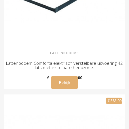
LATTENBODEMS
Lattenbodem Comforta elektrisch verstelbare uitvoering 42
lats met instelbare heupzone.
€ 489,00
€ 449,00
Bekijk
-€ 385,00