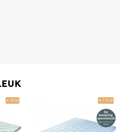
LEUK
-€ 30,00
-€ 115,00