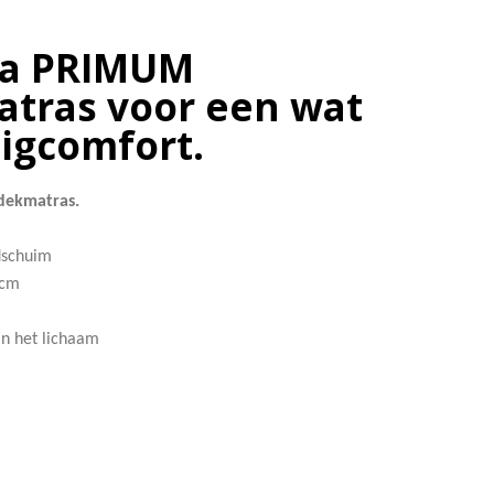
la PRIMUM
tras voor een wat
ligcomfort.
dekmatras.
udschuim
 cm
an het lichaam