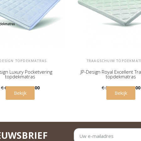
-DESIGN TOPDEKMATRAS
TRAAGSCHUIM TOPDEKMAT
sign Luxury Pocketvering
JP-Design Royal Excellent T
topdekmatras
topdekmatras
€ 689,00
€ 575,00
€ 315,00
€ 285,00
Bekijk
Bekijk
EUWSBRIEF