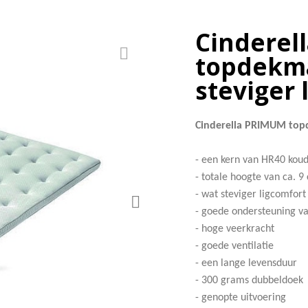
Cinderel
topdekma
steviger 
Cinderella PRIMUM top
- een kern van HR40 ko
- totale hoogte van ca. 9
- wat steviger ligcomfort
- goede ondersteuning v
- hoge veerkracht
- goede ventilatie
- een lange levensduur
- 300 grams dubbeldoek
- genopte uitvoering