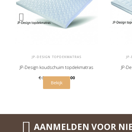
JP-DESIGN TOPDEKMATRAS
JP
JP-Design koudschuim topdekmatras
JP-De
€ 350,00
€ 315,00
Bekijk
AANMELDEN VOOR NI