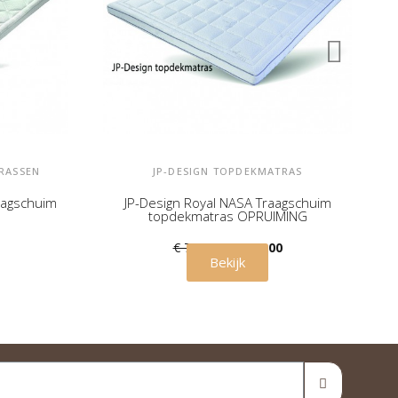
RASSEN
JP-DESIGN TOPDEKMATRAS
raagschuim
JP-Design Royal NASA Traagschuim
topdekmatras OPRUIMING
€ 750,00
€ 635,00
Bekijk