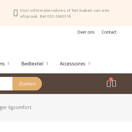
Voor informatie/advies of het maken van een
afspraak. Bel 033-2465316
Over ons
Contact
ns
Bedtextiel
Accessoires
Zoeken
er ligcomfort.