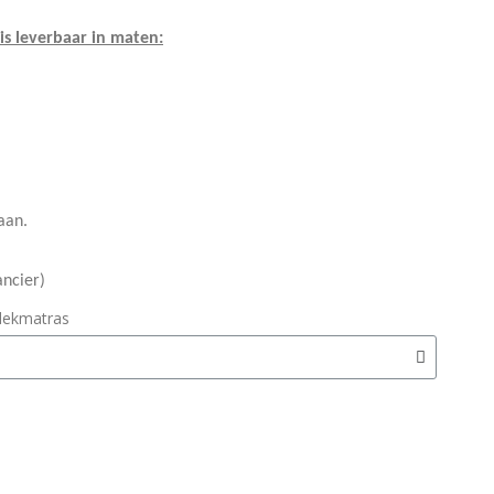
 leverbaar in maten:
aan.
ancier)
dekmatras