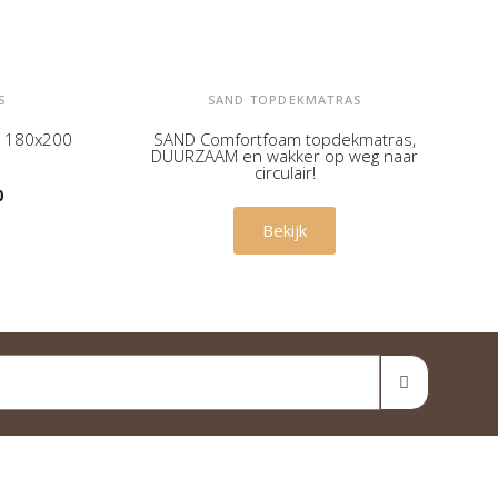
S
SAND TOPDEKMATRAS
k 180x200
SAND Comfortfoam topdekmatras,
DUURZAAM en wakker op weg naar
circulair!
0
€ 420,00
Bekijk