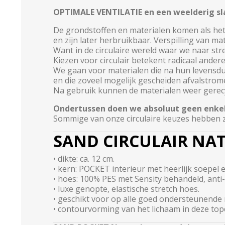
OPTIMALE VENTILATIE en een weelderig s
De grondstoffen en materialen komen als het
en zijn later herbruikbaar. Verspilling van m
Want in de circulaire wereld waar we naar str
Kiezen voor circulair betekent radicaal ande
We gaan voor materialen die na hun levensdu
en die zoveel mogelijk gescheiden afvalstrom
Na gebruik kunnen de materialen weer gerec
Ondertussen doen we absoluut geen enkele
Sommige van onze circulaire keuzes hebben ze
SAND CIRCULAIR NA
• dikte: ca. 12 cm.
• kern: POCKET interieur met heerlijk soepel 
• hoes: 100% PES met Sensity behandeld, anti-
• luxe genopte, elastische stretch hoes.
• geschikt voor op alle goed ondersteunende
• contourvorming van het lichaam in deze top