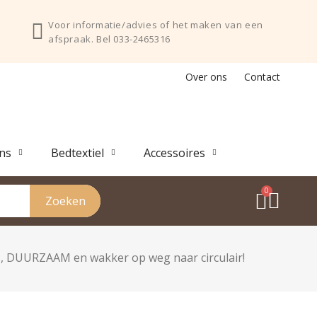
Voor informatie/advies of het maken van een
afspraak. Bel 033-2465316
Over ons
Contact
ns
Bedtextiel
Accessoires
Zoeken
 DUURZAAM en wakker op weg naar circulair!