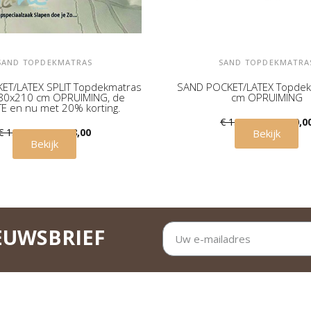
SAND TOPDEKMATRAS
SAND TOPDEKMATRA
ET/LATEX SPLIT Topdekmatras
SAND POCKET/LATEX Topde
80x210 cm OPRUIMING, de
cm OPRUIMING
E en nu met 20% korting.
€ 1.200,00
€ 850,0
€ 1.299,00
€ 998,00
Bekijk
Bekijk
EUWSBRIEF