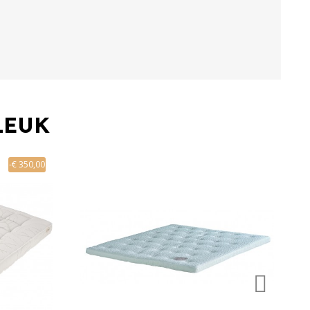
LEUK
-€ 350,00