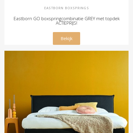
EASTBORN BOXSPRINGS
Eastborn GO boxspringcombinatie GREY met topdek
ACTIEPRIJS!
€ 1.895,00
Bekijk