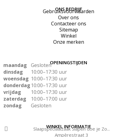
ONS BEDRIJF
Gebruiksvoorwaarden
Over ons
Contacteer ons
Sitemap
Winkel
Onze merken
OPENINGSTIJDEN
maandag
Gesloten
dinsdag
10:00–17:30 uur
woensdag
10:00–17:30 uur
donderdag
10:00–17:30 uur
vrijdag
10:00–17:30 uur
zaterdag
10:00–17:00 uur
zondag
Gesloten
WINKEL INFORMATIE
Slaapspeciaalzaak Slapen doe je Zo...
Ampèrestraat 3