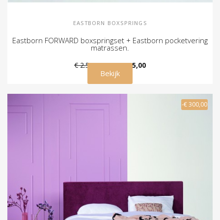
EASTBORN BOXSPRINGS
Eastborn FORWARD boxspringset + Eastborn pocketvering
matrassen.
€ 2.535,00
€ 2.235,00
Bekijk
-€ 300,00