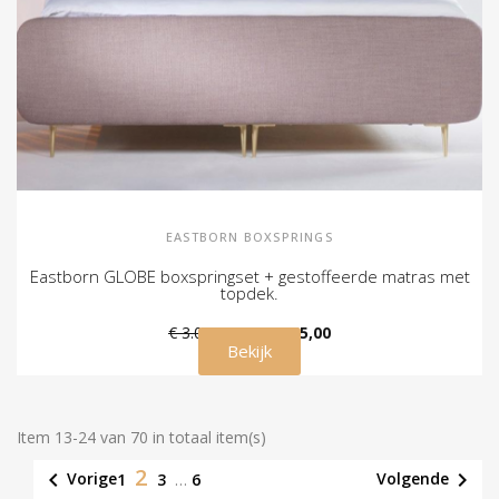
EASTBORN BOXSPRINGS
Eastborn GLOBE boxspringset + gestoffeerde matras met
topdek.
€ 3.095,00
€ 2.795,00
Bekijk
Item 13-24 van 70 in totaal item(s)
2


Vorige
Volgende
1
3
…
6