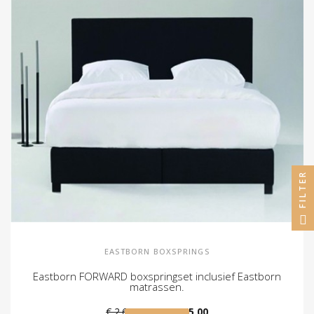
FILTER
EASTBORN BOXSPRINGS
Eastborn FORWARD boxspringset inclusief Eastborn
matrassen.
€ 2.645,00
€ 2.345,00