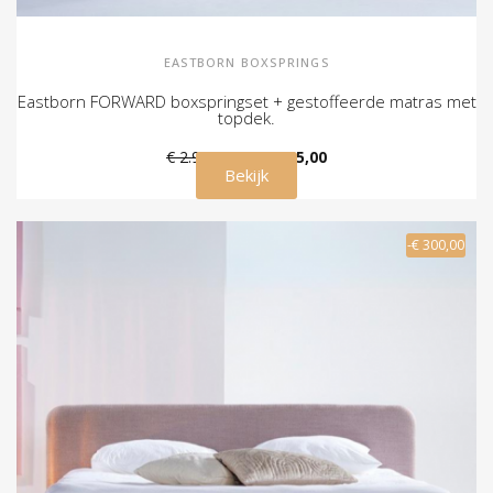
EASTBORN BOXSPRINGS
Eastborn FORWARD boxspringset + gestoffeerde matras met
topdek.
€ 2.995,00
€ 2.695,00
Bekijk
-€ 300,00