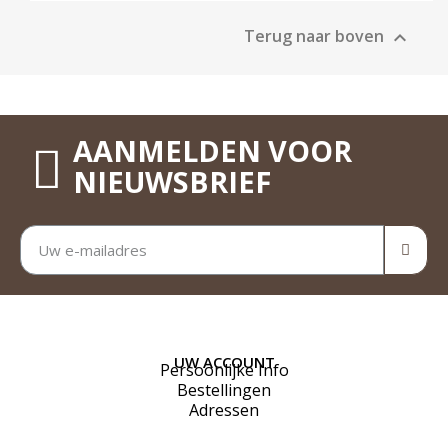
Terug naar boven

AANMELDEN VOOR
NIEUWSBRIEF
UW ACCOUNT
Persoonlijke Info
Bestellingen
Adressen