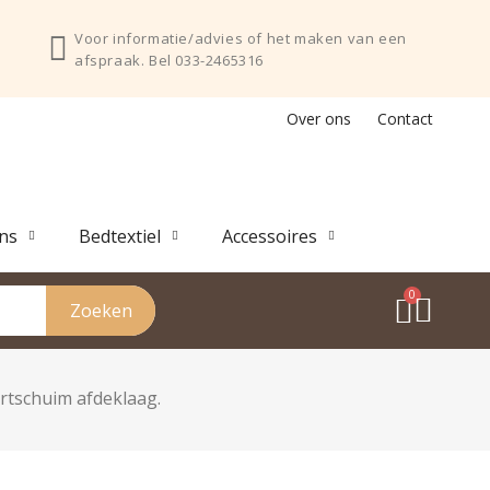
Voor informatie/advies of het maken van een
afspraak. Bel 033-2465316
Over ons
Contact
ns
Bedtextiel
Accessoires
Zoeken
rtschuim afdeklaag.