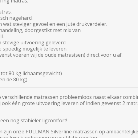
ring matras.
tras.
isch nagehard.
 wat steviger gevoel en een jute drukverdeler.
ehandeling, doorgestikt met mix van
l.
 stevige uitvoering geleverd.
zo spoedig mogelijk te leveren.
enst voeren wij de oude matras(sen) direct voor u af.
 tot 80 kg lichaamsgewicht)
en de 80 kg).
e verschillende matrassen probleemloos naast elkaar comb
 ook één grote uitvoering leveren of indien gewenst 2 matr
een nog stabieler ligcomfort!
n zijn onze
PULLMAN Silverline
matrassen op ambachtelijke
van luxe handgrepen en ventilatieroosters.