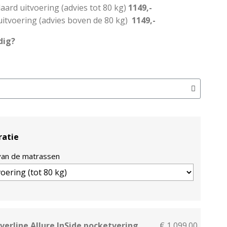
aard uitvoering (advies tot 80 kg)
1149,-
uitvoering (advies boven de 80 kg)
1149,-
dig?
ratie
van de matrassen
verline Allure InSide pocketvering
€ 1,099.00