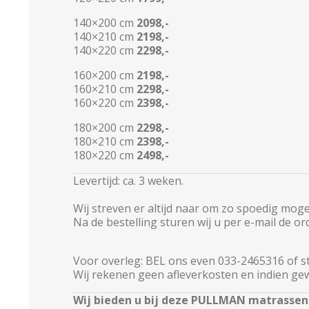
140×200 cm
2098,-
140×210 cm
2198,-
140×220 cm
2298,-
160×200 cm
2198,-
160×210 cm
2298,-
160×220 cm
2398,-
180×200 cm
2298,-
180×210 cm
2398,-
180×220 cm
2498,-
Levertijd: ca. 3 weken.
Wij streven er altijd naar om zo spoedig mogeli
Na de bestelling sturen wij u per e-mail de or
Voor overleg:
BEL ons even 033-2465316
of s
Wij rekenen geen afleverkosten en indien gew
Wij bieden u bij deze PULLMAN matrasse