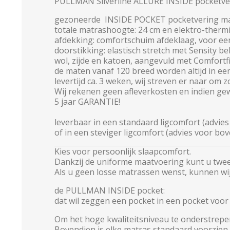
PULLMAN Silverline ALLURE INSIDE pocketve
gezoneerde INSIDE POCKET pocketvering ma
totale matrashoogte: 24 cm en elektro-therm
afdekking:
comfortschuim
afdeklaag, voor een
doorstikking: elastisch stretch met Sensity b
wol, zijde en katoen, aangevuld met Comfortfil
de maten vanaf 120 breed worden altijd in een
levertijd ca. 3 weken, wij streven er naar om 
Wij rekenen geen afleverkosten en indien gew
5 jaar GARANTIE!
leverbaar in een
standaard ligcomfort
(advies
of in een
steviger ligcomfort
(advies voor bov
Kies voor persoonlijk slaapcomfort.
Dankzij de uniforme maatvoering kunt u twe
Als u geen losse matrassen wenst, kunnen wij
de PULLMAN INSIDE pocket:
dat wil zeggen een pocket in een pocket voor 
Om het hoge kwaliteitsniveau te onderstrepe
Bovendien is elke matras standaard voorzien 