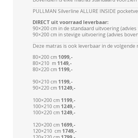
PULLMAN Silverline ALLURE INSIDE pocketve
DIRECT uit voorraad leverbaar:
90×200 cm in de standaard uitvoering
(advies 
90×200 cm in stevige uitvoering
(advies bove
Deze matras is ook l
everbaar in de volgende 
80×200 cm
1099,-
80×210 m
1149,-
80×220 cm
1199,-
90×210 cm
1199,-
90×220 cm
11249,-
100×200 cm
1199
,-
100×210 cm
1249,-
100×220 cm
1249,-
120×200 cm
1699,-
120×210 cm
1749,-
120×220 cm
1799,-