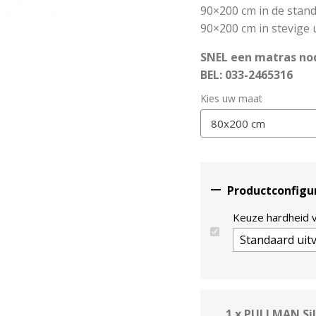
90×200 cm in de stand
90×200 cm in stevige 
SNEL een matras no
BEL: 033-2465316
Kies uw maat

Productconfigu
Keuze hardheid 
1 x PULLMAN Sil