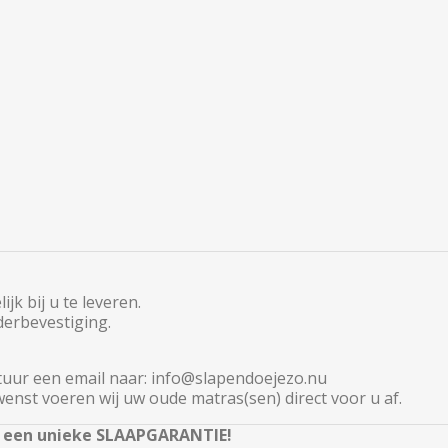
jk bij u te leveren.
derbevestiging.
tuur een email naar:
info@slapendoejezo.nu
enst voeren wij uw oude matras(sen) direct voor u af.
n een unieke SLAAPGARANTIE!