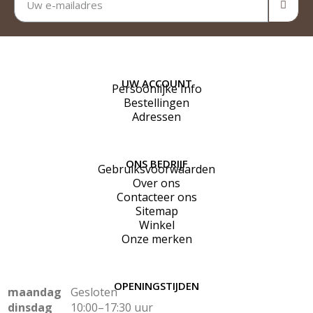
UW ACCOUNT
Persoonlijke Info
Bestellingen
Adressen
ONS BEDRIJF
Gebruiksvoorwaarden
Over ons
Contacteer ons
Sitemap
Winkel
Onze merken
OPENINGSTIJDEN
maandag
Gesloten
dinsdag
10:00–17:30 uur