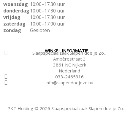
woensdag
10:00–17:30 uur
donderdag
10:00–17:30 uur
vrijdag
10:00–17:30 uur
zaterdag
10:00–17:00 uur
zondag
Gesloten
WINKEL INFORMATIE
Slaapspeciaalzaak Slapen doe je Zo...
Ampèrestraat 3
3861 NC Nijkerk
Nederland
033-2465316
info@slapendoejezo.nu
PKT Holding © 2026 Slaapspeciaalzaak Slapen doe je Zo...