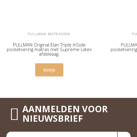
PULLMAN MATRASSEN
P
PULLMAN Original Elan Triple InSide
PULLMAN
pocketvering matras met Supreme Latex
pocketverin
afdeklaag.
€ 1.799,00
Bekijk
AANMELDEN VOOR
NIEUWSBRIEF