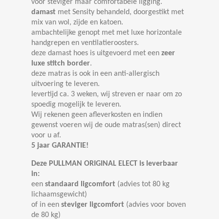
voor steviger maar comfortabele ligging.
damast
met Sensity behandeld, doorgestikt met
mix van wol, zijde en katoen.
ambachtelijke genopt met met luxe horizontale
handgrepen en ventilatieroosters.
deze damast hoes is uitgevoerd met een
zeer
luxe stitch border
.
deze matras is ook in een anti-allergisch
uitvoering te leveren.
levertijd ca. 3 weken, wij streven er naar om zo
spoedig mogelijk te leveren.
Wij rekenen geen afleverkosten en indien
gewenst voeren wij de oude matras(sen) direct
voor u af.
5 jaar GARANTIE!
Deze PULLMAN ORIGINAL ELECT is leverbaar
in:
een
standaard ligcomfort
(advies tot 80 kg
lichaamsgewicht)
of in een
steviger ligcomfort
(advies voor boven
de 80 kg)