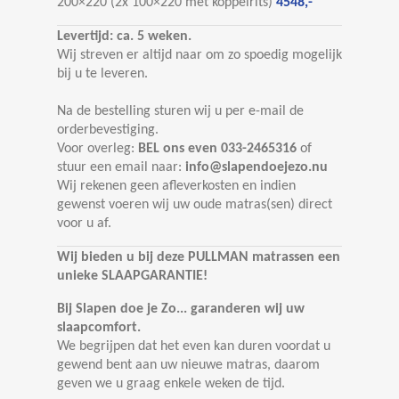
200×220 (2x 100×220 met koppelrits)
4548,-
Levertijd: ca. 5 weken.
Wij streven er altijd naar om zo spoedig mogelijk
bij u te leveren.
Na de bestelling sturen wij u per e-mail de
orderbevestiging.
Voor overleg:
BEL ons even 033-2465316
of
stuur een email naar:
info@slapendoejezo.nu
Wij rekenen geen afleverkosten en indien
gewenst voeren wij uw oude matras(sen) direct
voor u af.
Wij bieden u bij deze PULLMAN matrassen een
unieke SLAAPGARANTIE!
Bij Slapen doe je Zo... garanderen wij uw
slaapcomfort.
We begrijpen dat het even kan duren voordat u
gewend bent aan uw nieuwe matras, daarom
geven we u graag enkele weken de tijd.