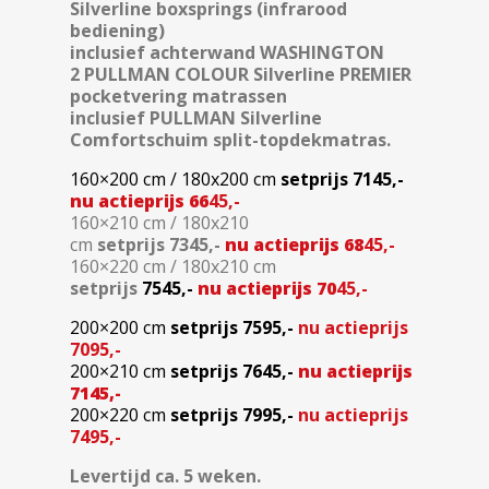
Silverline boxsprings (infrarood
bediening)
inclusief achterwand WASHINGTON
2 PULLMAN COLOUR Silverline PREMIER
pocketvering matrassen
inclusief PULLMAN Silverline
Comfortschuim split-topdekmatras.
160×200 cm / 180x200 cm
setprijs
7145,-
nu actieprijs 66
45,-
160×210 cm / 180x210
cm
setprijs
7345,-
nu actieprijs 68
45,-
160×220 cm / 180x210 cm
setprijs
7545,-
nu actieprijs 70
45,-
200×200 cm
setprijs
7595,-
nu actieprijs
7095,-
200×210 cm
setprijs
7645,-
nu actieprijs
7145,-
200×220 cm
setprijs
7995,-
nu actieprijs
7495,-
Levertijd ca. 5 weken.