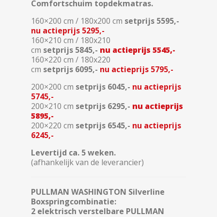
Comfortschuim topdekmatras.
160×200 cm / 180x200 cm
setprijs
5595,-
nu actieprijs 5295,-
160×210 cm / 180x210
cm
setprijs
5845,-
nu actieprijs 5545,-
160×220 cm / 180x220
cm
setprijs
6095,-
nu actieprijs 5795,-
200×200 cm
setprijs
6045,-
nu actieprijs
5745,-
200×210 cm
setprijs
6295,-
nu actieprijs
5895,-
200×220 cm
setprijs
6545,-
nu actieprijs
6245,-
Levertijd ca. 5 weken.
(afhankelijk van de leverancier)
PULLMAN WASHINGTON
Silverline
Boxspringcombinatie:
2 elektrisch verstelbare PULLMAN