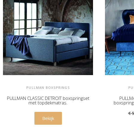
PULLMAN BOXSPRINGS
PU
PULLMAN CLASSIC DETROIT boxspringset
PULLMA
met topdekmatras.
boxsprin
€ 3.945,00
€ 
Bekijk