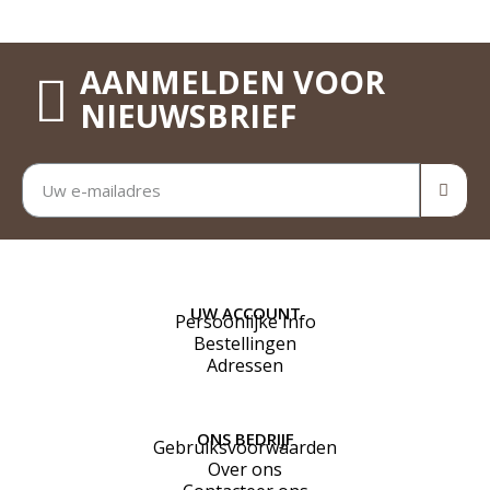
AANMELDEN VOOR
NIEUWSBRIEF
UW ACCOUNT
Persoonlijke Info
Bestellingen
Adressen
ONS BEDRIJF
Gebruiksvoorwaarden
Over ons