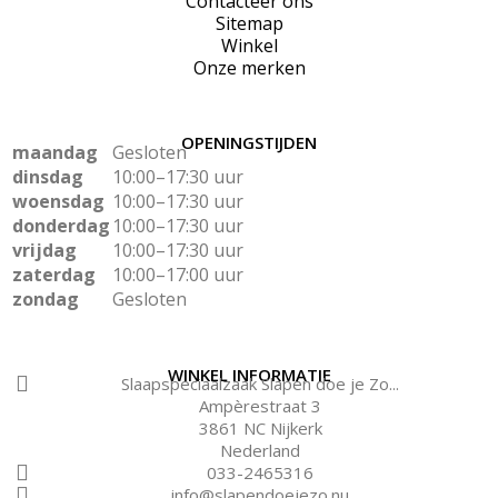
Contacteer ons
Sitemap
Winkel
Onze merken
OPENINGSTIJDEN
maandag
Gesloten
dinsdag
10:00–17:30 uur
woensdag
10:00–17:30 uur
donderdag
10:00–17:30 uur
vrijdag
10:00–17:30 uur
zaterdag
10:00–17:00 uur
zondag
Gesloten
WINKEL INFORMATIE
Slaapspeciaalzaak Slapen doe je Zo...
Ampèrestraat 3
3861 NC Nijkerk
Nederland
033-2465316
info@slapendoejezo.nu