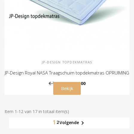
JP-DESIGN TOPDEKMATRAS
JP-Design Royal NASA Traagschuim topdekmatras OPRUIMING
€ 750,00
€ 635,00
Bekijk
Item 1-12 van 17 in totaal item(s)
1
2

Volgende