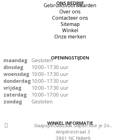
ONS BEDRIJF
Gebruiksvoorwaarden
Over ons
Contacteer ons
Sitemap
Winkel
Onze merken
OPENINGSTIJDEN
maandag
Gesloten
dinsdag
10:00–17:30 uur
woensdag
10:00–17:30 uur
donderdag
10:00–17:30 uur
vrijdag
10:00–17:30 uur
zaterdag
10:00–17:00 uur
zondag
Gesloten
WINKEL INFORMATIE
Slaapspeciaalzaak Slapen doe je Zo...
Ampèrestraat 3
3861 NC Nijkerk