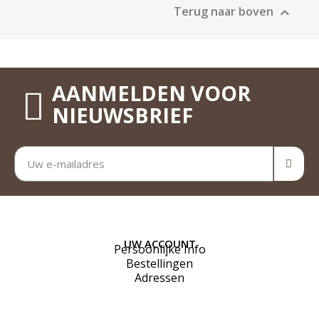
Terug naar boven

AANMELDEN VOOR
NIEUWSBRIEF
UW ACCOUNT
Persoonlijke Info
Bestellingen
Adressen