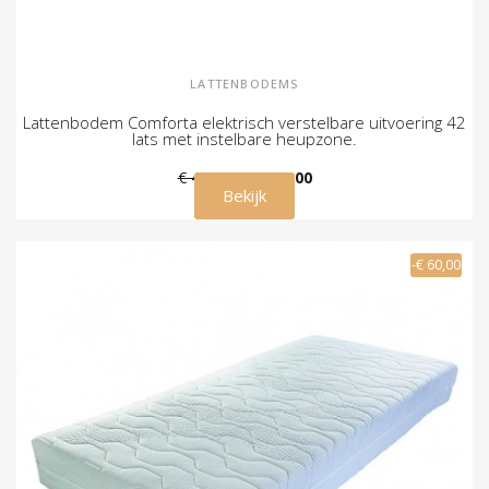
LATTENBODEMS
Lattenbodem Comforta elektrisch verstelbare uitvoering 42
lats met instelbare heupzone.
€ 489,00
€ 449,00
Bekijk
-€ 60,00