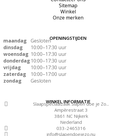
Sitemap
Winkel
Onze merken
OPENINGSTIJDEN
maandag
Gesloten
dinsdag
10:00–17:30 uur
woensdag
10:00–17:30 uur
donderdag
10:00–17:30 uur
vrijdag
10:00–17:30 uur
zaterdag
10:00–17:00 uur
zondag
Gesloten
WINKEL INFORMATIE
Slaapspeciaalzaak Slapen doe je Zo...
Ampèrestraat 3
3861 NC Nijkerk
Nederland
033-2465316
info@slapendoejezo.nu