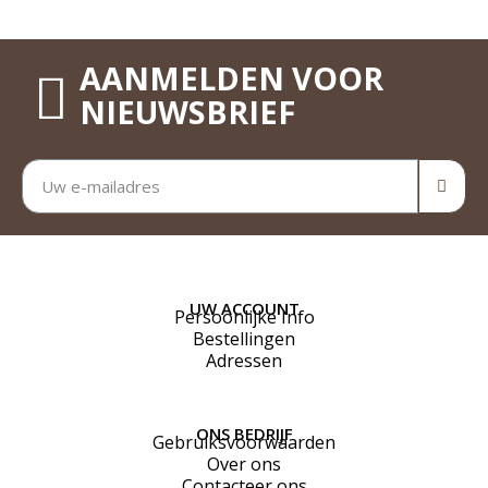
AANMELDEN VOOR
NIEUWSBRIEF
UW ACCOUNT
Persoonlijke Info
Bestellingen
Adressen
ONS BEDRIJF
Gebruiksvoorwaarden
Over ons
Contacteer ons