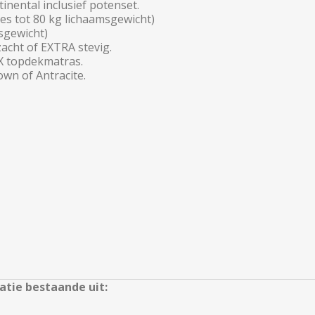
nental inclusief potenset.
s tot 80 kg lichaamsgewicht)
sgewicht)
acht of EXTRA stevig.
X topdekmatras.
own of Antracite.
tie bestaande uit: