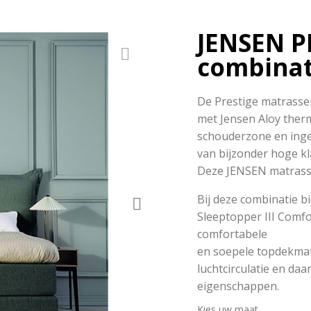
JENSEN P
combinat
De Prestige matrass
met Jensen Aloy ther
schouderzone en inge
van bijzonder hoge kl
Deze JENSEN matrasse
Bij deze combinatie b
Sleeptopper III Comfo
comfortabele
en soepele topdekmat
luchtcirculatie en da
eigenschappen.
Kies uw maat