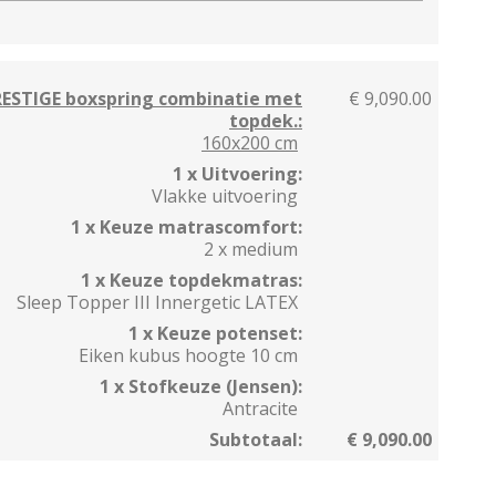
RESTIGE boxspring combinatie met
€ 9,090.00
topdek.:
160x200 cm
1 x Uitvoering:
Vlakke uitvoering
1 x Keuze matrascomfort:
2 x medium
1 x Keuze topdekmatras:
Sleep Topper III Innergetic LATEX
1 x Keuze potenset:
Eiken kubus hoogte 10 cm
1 x Stofkeuze (Jensen):
Antracite
Subtotaal:
€ 9,090.00