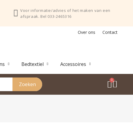
Voor informatie/advies of het maken van een
afspraak. Bel 033-2465316
Over ons
Contact
ns
Bedtextiel
Accessoires
Zoeken