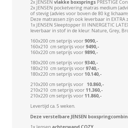
2x JENSEN
vlakke boxsprings
PRESTIGE Conti
2x JENSEN pocketvering matras medium (advie
of stevig (advies voor boven de 80 kg lichaam
Deze matrassen zijn ook leverbaar in EXTRA z
1x JENSEN Sleeptopper III INNERGETIC LATE
leverbaar in stof in de kleur: Nature, Grey, Br
160x200 cm setprijs voor
9090,-
160x210 cm setprijs voor
9490,-
160x220 cm setprijs voor
9890,-
180x200 cm setprijs voor
9340,-
180x210 cm setprijs voor
9740,-
180x220 cm setprijs voor
10.140,-
210x200 cm setprijs voor
10.860,-
210x210 cm setprijs voor
11.360,-
210x220 cm setprijs voor
11.860,-
Levertijd ca. 5 weken.
Deze verstelbare JENSEN boxspringcombina
1x Jensen
achterwand COZY