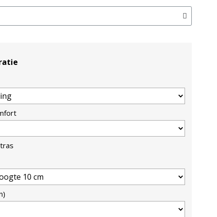
ratie
mfort
tras
n)