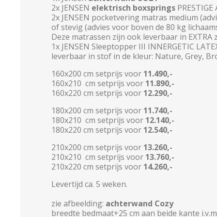
2x JENSEN
elektrisch boxsprings
PRESTIGE Aq
2x JENSEN pocketvering matras medium (advie
of stevig (advies voor boven de 80 kg lichaam
Deze matrassen zijn ook leverbaar in EXTRA z
1x JENSEN Sleeptopper III INNERGETIC LATE
leverbaar in stof in de kleur: Nature, Grey, Br
160x200 cm setprijs voor
11.490,-
160x210 cm setprijs voor
11.890,-
160x220 cm setprijs voor
12.290,-
180x200 cm setprijs voor
11.740,-
180x210 cm setprijs voor
12.140,-
180x220 cm setprijs voor
12.540,-
210x200 cm setprijs voor
13.260,-
210x210 cm setprijs voor
13.760,-
210x220 cm setprijs voor
14.260,-
Levertijd ca. 5 weken.
zie afbeelding:
achterwand Cozy
breedte bedmaat+25 cm aan beide kante i.v.m.