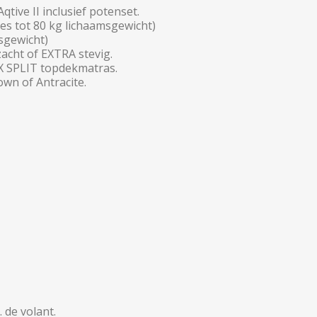
tive II inclusief potenset.
s tot 80 kg lichaamsgewicht)
sgewicht)
acht of EXTRA stevig.
X SPLIT topdekmatras.
own of Antracite.
 de volant.