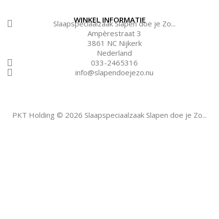
WINKEL INFORMATIE
Slaapspeciaalzaak Slapen doe je Zo...
Ampèrestraat 3
3861 NC Nijkerk
Nederland
033-2465316
info@slapendoejezo.nu
PKT Holding © 2026 Slaapspeciaalzaak Slapen doe je Zo...