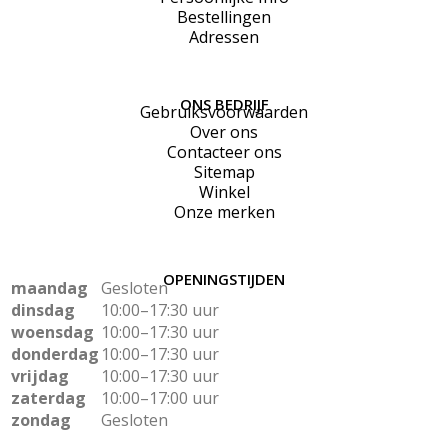
Bestellingen
Adressen
ONS BEDRIJF
Gebruiksvoorwaarden
Over ons
Contacteer ons
Sitemap
Winkel
Onze merken
OPENINGSTIJDEN
maandag
Gesloten
dinsdag
10:00–17:30 uur
woensdag
10:00–17:30 uur
donderdag
10:00–17:30 uur
vrijdag
10:00–17:30 uur
zaterdag
10:00–17:00 uur
zondag
Gesloten