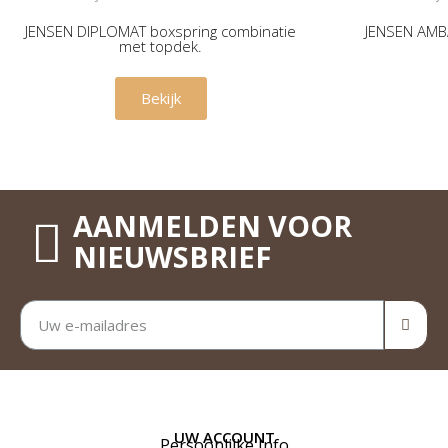
JENSEN DIPLOMAT boxspring combinatie
JENSEN AMB
met topdek.
€ 4.790,00
Bekijk
AANMELDEN VOOR
NIEUWSBRIEF
UW ACCOUNT
Persoonlijke Info