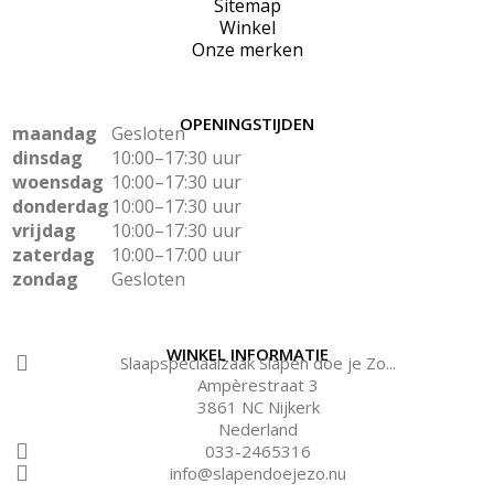
Sitemap
Winkel
Onze merken
OPENINGSTIJDEN
maandag
Gesloten
dinsdag
10:00–17:30 uur
woensdag
10:00–17:30 uur
donderdag
10:00–17:30 uur
vrijdag
10:00–17:30 uur
zaterdag
10:00–17:00 uur
zondag
Gesloten
WINKEL INFORMATIE
Slaapspeciaalzaak Slapen doe je Zo...
Ampèrestraat 3
3861 NC Nijkerk
Nederland
033-2465316
info@slapendoejezo.nu