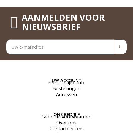
AANMELDEN VOOR
NIEUWSBRIEF
UW ACCOUNT
Persoonlijke Info
Bestellingen
Adressen
ONS BEDRIJF
Gebruiksvoorwaarden
Over ons
Contacteer ons