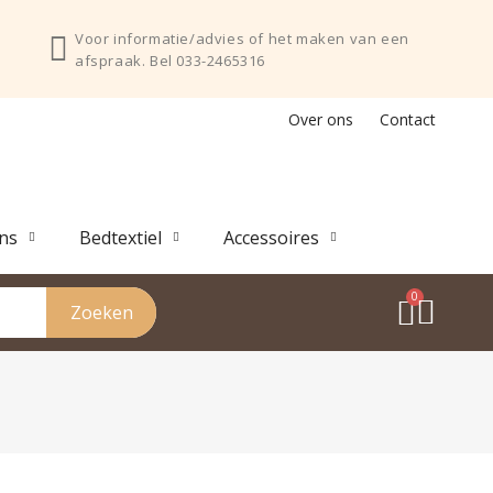
Voor informatie/advies of het maken van een
afspraak. Bel 033-2465316
Over ons
Contact
ns
Bedtextiel
Accessoires
Zoeken