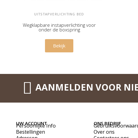
UITSTAPVERLICHTING BED
Wegklapbare instapverlichting voor
onder de boxspring
€ 99,00
Bekijk
AANMELDEN VOOR NI
UW ACCOUNT
ONS BEDRIJF
Persoonlijke Info
Gebruiksvoorwaar
Bestellingen
Over ons