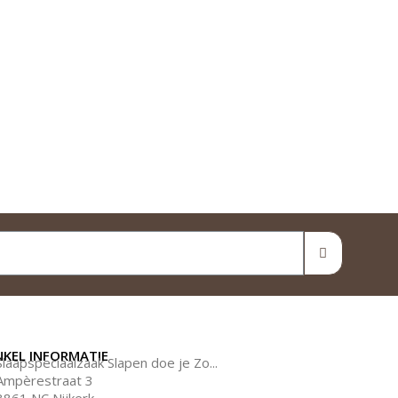
NKEL INFORMATIE
Slaapspeciaalzaak Slapen doe je Zo...
Ampèrestraat 3