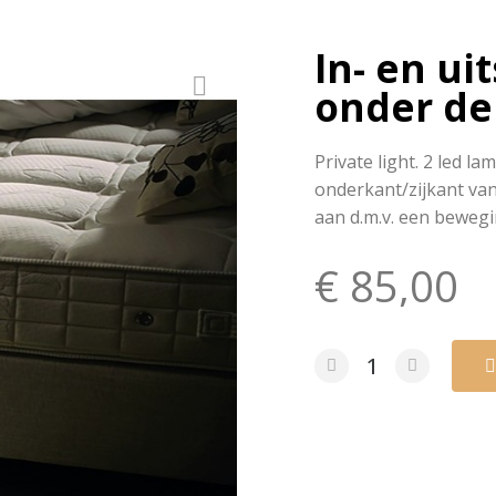
In- en ui
onder de
Private light. 2 led l
onderkant/zijkant van
€ 85,00