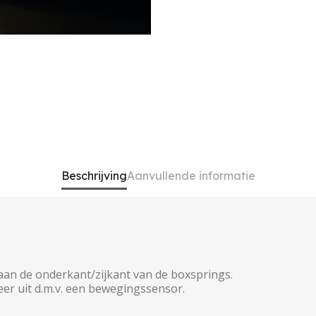
Beschrijving
Aanvullende informatie
 aan de onderkant/zijkant van de boxsprings.
eer uit d.m.v. een bewegingssensor.