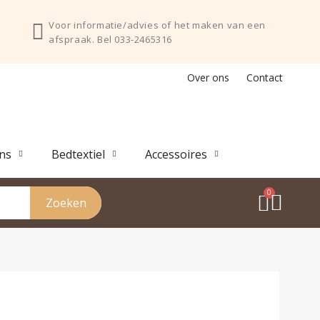
Voor informatie/advies of het maken van een
afspraak. Bel 033-2465316
Over ons
Contact
ns
Bedtextiel
Accessoires
Zoeken