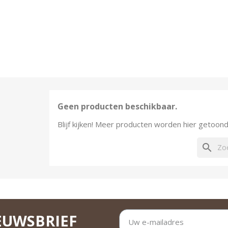
Geen producten beschikbaar.
Blijf kijken! Meer producten worden hier getoo
search
EUWSBRIEF