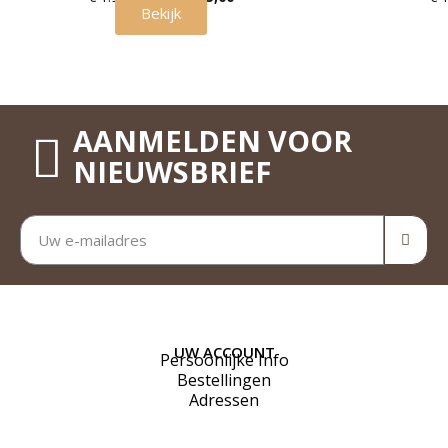
Bekijk
AANMELDEN VOOR
NIEUWSBRIEF
UW ACCOUNT
Persoonlijke Info
Bestellingen
Adressen