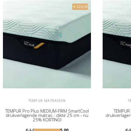
-€ 524,00
TEMPUR MATRASSEN
T
TEMPUR Pro Plus MEDIUM-FIRM SmartCool
TEMPUR 
drukverlagende matras - dikte 25 cm - nu
drukverlagen
25% KORTING!
€ 1.969,00
€ 1.445,00
€ 