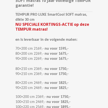
SOFT matras 10 jaar volledige TEMPUR
garantie!
TEMPUR PRO LUXE SmartCool SOFT matras,
dikte 30 cm
NU SPECIALE KORTINGS-ACTIE op deze
TEMPUR matras!
en is leverbaar in de volgende maten:
70×200 cm 2169,-
nu voor 1595,-
80×200 cm 2269,-
nu voor 1675,-
90×200 cm 2269,-
nu voor 1675,-
80×210 cm 2369,-
nu voor 1750,-
90×210 cm 2369,-
nu voor 1750,-
80×220 cm 2469,-
nu voor 1825,-
90×220 cm 2469,-
nu voor 1825,-
100×200 cm 2369,-
nu voor 1750,-
100×210 cm 2469,-
nu voor 1825,-
100×220 cm 2569,-
nu voor 1895,-