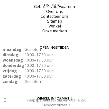
ONS BEDRIJF
Gebruiksvoorwaarden
Over ons
Contacteer ons
Sitemap
Winkel
Onze merken
OPENINGSTIJDEN
maandag
Gesloten
dinsdag
10:00–17:30 uur
woensdag
10:00–17:30 uur
donderdag
10:00–17:30 uur
vrijdag
10:00–17:30 uur
zaterdag
10:00–17:00 uur
zondag
Gesloten
WINKEL INFORMATIE
Slaapspeciaalzaak Slapen doe je Zo...
Ampèrestraat 3