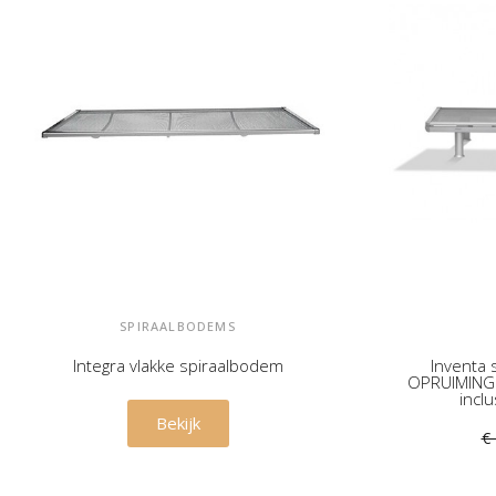
SPIRAALBODEMS
Integra vlakke spiraalbodem
Inventa 
OPRUIMING 
incl
€ 345,00
Bekijk
€ 