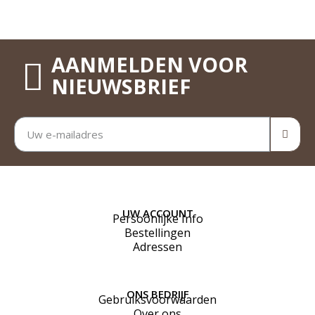
AANMELDEN VOOR
NIEUWSBRIEF
UW ACCOUNT
Persoonlijke Info
Bestellingen
Adressen
ONS BEDRIJF
Gebruiksvoorwaarden
Over ons