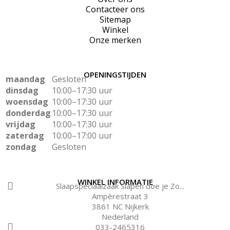
Contacteer ons
Sitemap
Winkel
Onze merken
OPENINGSTIJDEN
maandag
Gesloten
dinsdag
10:00–17:30 uur
woensdag
10:00–17:30 uur
donderdag
10:00–17:30 uur
vrijdag
10:00–17:30 uur
zaterdag
10:00–17:00 uur
zondag
Gesloten
WINKEL INFORMATIE
Slaapspeciaalzaak Slapen doe je Zo...
Ampèrestraat 3
3861 NC Nijkerk
Nederland
033-2465316