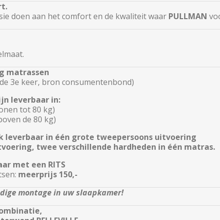
t.
ie doen aan het comfort en de kwaliteit waar
PULLMAN
voo
elmaat.
ng matrassen
 de 3e keer, bron consumentenbond)
n leverbaar in:
onen tot 80 kg)
boven de 80 kg)
 leverbaar in één grote tweepersoons uitvoering
itvoering, twee verschillende hardheden in één matras.
aar met een RITS
tsen:
meerprijs 150,-
undige montage in uw slaapkamer!
combinatie,