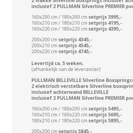
2 vlakke Silverline boxsprings inclusief a
inclusief 2 PULLMAN Silverline PREMIER p
160x200 cm / 180x200 cm
setprijs 3995,-
160x210 cm / 180x210 cm
setprijs
4195,-
160x220 cm / 180x220 cm
setprijs
4395,-
200x200 cm
setprijs
4345,-
200x210 cm
setprijs
4545,-
200x220 cm
setprijs
4745,-
Levertijd ca. 5 weken.
(afhankelijk van de leverancier)
PULLMAN BELLEVILLE
Silverline Boxspring
2 elektrisch verstelbare Silverline boxspr
inclusief achterwand BELLEVILLE
inclusief 2 PULLMAN Silverline PREMIER p
160x200 cm / 180x200 cm
setprijs
5495,-
160x210 cm / 160x220 cm
setprijs
5695,-
180x210 cm / 180x220 cm
setprijs
5895,-
200x200 cm
setprijs
5845,-