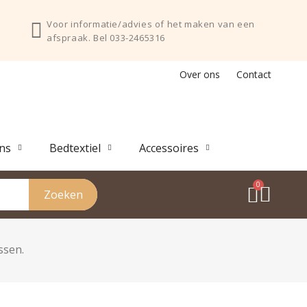
Voor informatie/advies of het maken van een
afspraak. Bel 033-2465316
Over ons
Contact
ns
Bedtextiel
Accessoires
Zoeken
ssen.