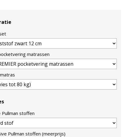
ratie
set
 pocketvering matrassen
 matras
es
e Pullman stoffen
sive Pullman stoffen (meerprijs)