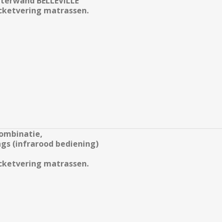
chterwand BELLEVILLE
ocketvering matrassen.
combinatie,
ings (infrarood bediening)
ocketvering matrassen.