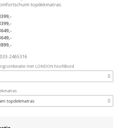
comfortschuim topdekmatras:
3399,-
399,-
649,-
3649,-
3899,-
: 033-2465316
ringcombinatie met LONDON hoofdbord
dekmatras