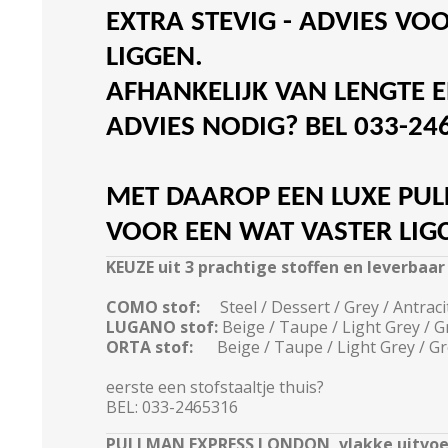
EXTRA STEVIG
- ADVIES VOO
LIGGEN.
AFHANKELIJK VAN LENGTE 
ADVIES NODIG? BEL 033-24
MET DAAROP EEN LUXE PU
VOOR EEN WAT VASTER LIG
KEUZE uit 3 prachtige stoffen en leverbaar 
COMO stof:
Steel / Dessert / Grey / Antraci
LUGANO stof:
Beige / Taupe / Light Grey / Gr
ORTA stof:
Beige / Taupe / Light Grey / Gre
eerste een stofstaaltje thuis?
BEL: 033-2465316
PULLMAN
EXPRESS LONDON, vlakke uitvoe