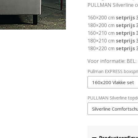
PULLMAN Silverline 
160×200 cm
setprijs
180×200 cm
setprijs
3
160×210 cm
setprijs
3
180×210 cm
setprijs
180×220 cm
setprijs
Voor informatie: BEL
Pullman EXPRESS boxsp
PULLMAN Silverline top
