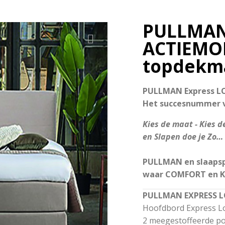
PULLMAN
ACTIEMO
topdekma
PULLMAN Express L
Het succesnummer 
Kies de maat - Kies d
en Slapen doe je Zo…
PULLMAN en slaapspe
waar COMFORT en K
PULLMAN
EXPRESS L
Hoofdbord Express Lo
2 meegestoffeerde po