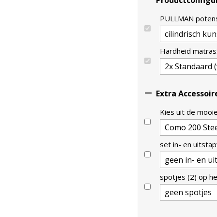
Productconfigu
PULLMAN poten
Hardheid matra

Extra Accessoir
Kies uit de mooi
set in- en uitstap
spotjes (2) op h