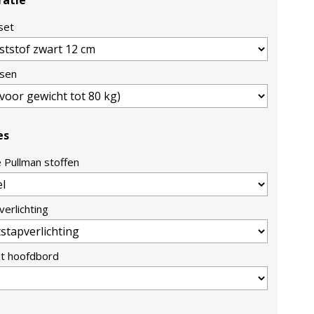
ratie
set
ssen
es
e Pullman stoffen
verlichting
et hoofdbord