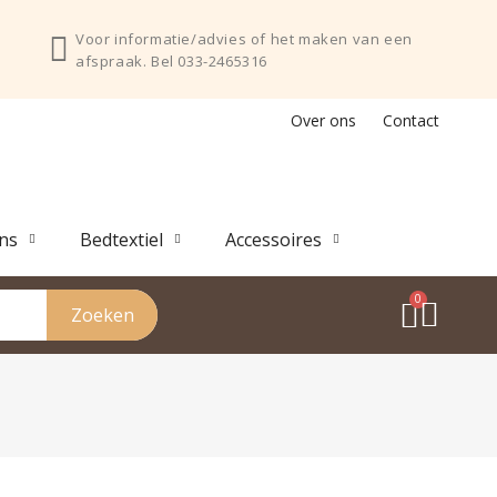
Voor informatie/advies of het maken van een
afspraak. Bel 033-2465316
Over ons
Contact
ns
Bedtextiel
Accessoires
Zoeken