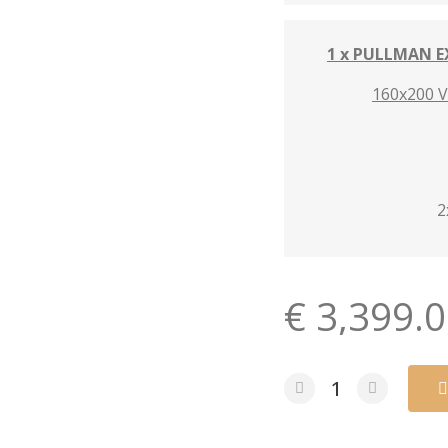
1 x PULLMAN 
160x200 V
2
€ 3,399.