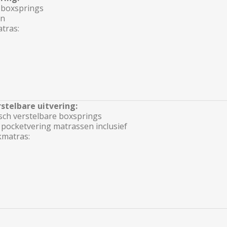
 boxsprings
en
tras:
telbare uitvering:
sch verstelbare boxsprings
 pocketvering matrassen inclusief
kmatras: