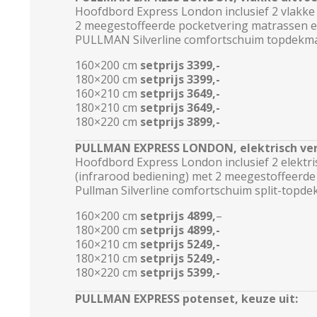
Hoofdbord Express London inclusief 2 vlakke
2 meegestoffeerde pocketvering matrassen 
PULLMAN Silverline comfortschuim topdekma
160×200 cm
setprijs
3399,-
180×200 cm
setprijs
3399,-
160×210 cm
setprijs
3649,-
180×210 cm
setprijs
3649,-
180×220 cm
setprijs
3899,-
PULLMAN EXPRESS LONDON, elektrisch vers
Hoofdbord Express London inclusief 2 elektri
(infrarood bediening) met 2 meegestoffeerde
Pullman Silverline comfortschuim split-topde
160×200 cm
setprijs
4899,
–
180×200 cm
setprijs
4899,-
160×210 cm
setprijs
5249,-
180×210 cm
setprijs
5249,-
180×220 cm
setprijs
5399,-
PULLMAN EXPRESS potenset, keuze uit: