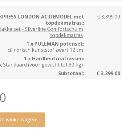
EXPRESS LONDON ACTIEMODEL met
€ 3,399.00
topdekmatras.:
lakke set - Silverline Comfortschuim
topdekmatras
1 x PULLMAN potenset:
cilindrisch kunststof zwart 12 cm
1 x Hardheid matrassen:
x Standaard (voor gewicht tot 80 kg)
Subtotaal:
€ 3,399.00
00
In winkelwagen