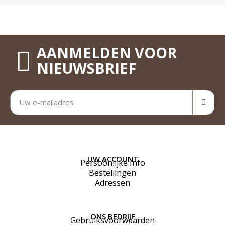
AANMELDEN VOOR
NIEUWSBRIEF
UW ACCOUNT
Persoonlijke Info
Bestellingen
Adressen
ONS BEDRIJF
Gebruiksvoorwaarden