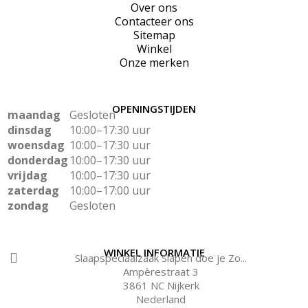
Over ons
Contacteer ons
Sitemap
Winkel
Onze merken
OPENINGSTIJDEN
maandag
Gesloten
dinsdag
10:00–17:30 uur
woensdag
10:00–17:30 uur
donderdag
10:00–17:30 uur
vrijdag
10:00–17:30 uur
zaterdag
10:00–17:00 uur
zondag
Gesloten
WINKEL INFORMATIE
Slaapspeciaalzaak Slapen doe je Zo...
Ampèrestraat 3
3861 NC Nijkerk
Nederland