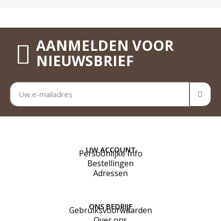
AANMELDEN VOOR
NIEUWSBRIEF
UW ACCOUNT
Persoonlijke Info
Bestellingen
Adressen
ONS BEDRIJF
Gebruiksvoorwaarden
Over ons