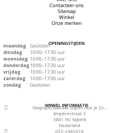
Contacteer ons
Sitemap
Winkel
Onze merken
OPENINGSTIJDEN
maandag
Gesloten
dinsdag
10:00–17:30 uur
woensdag
10:00–17:30 uur
donderdag
10:00–17:30 uur
vrijdag
10:00–17:30 uur
zaterdag
10:00–17:00 uur
zondag
Gesloten
WINKEL INFORMATIE
Slaapspeciaalzaak Slapen doe je Zo...
Ampèrestraat 3
3861 NC Nijkerk
Nederland
033-2465316