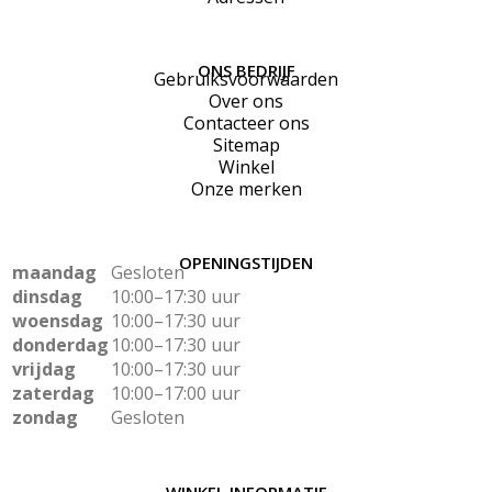
ONS BEDRIJF
Gebruiksvoorwaarden
Over ons
Contacteer ons
Sitemap
Winkel
Onze merken
OPENINGSTIJDEN
maandag
Gesloten
dinsdag
10:00–17:30 uur
woensdag
10:00–17:30 uur
donderdag
10:00–17:30 uur
vrijdag
10:00–17:30 uur
zaterdag
10:00–17:00 uur
zondag
Gesloten
WINKEL INFORMATIE