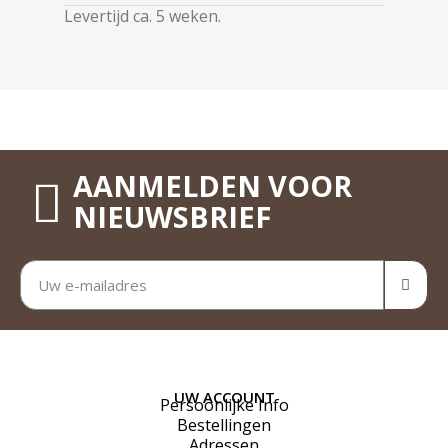
Levertijd ca. 5 weken.
AANMELDEN VOOR
NIEUWSBRIEF
UW ACCOUNT
Persoonlijke Info
Bestellingen
Adressen