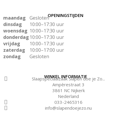
OPENINGSTIJDEN
maandag
Gesloten
dinsdag
10:00–17:30 uur
woensdag
10:00–17:30 uur
donderdag
10:00–17:30 uur
vrijdag
10:00–17:30 uur
zaterdag
10:00–17:00 uur
zondag
Gesloten
WINKEL INFORMATIE
Slaapspeciaalzaak Slapen doe je Zo...
Ampèrestraat 3
3861 NC Nijkerk
Nederland
033-2465316
info@slapendoejezo.nu