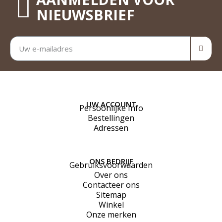
NIEUWSBRIEF
UW ACCOUNT
Persoonlijke Info
Bestellingen
Adressen
ONS BEDRIJF
Gebruiksvoorwaarden
Over ons
Contacteer ons
Sitemap
Winkel
Onze merken