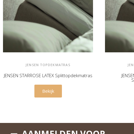
JENSEN TOPDEKMATRAS
JE
JENSEN STARROSE LATEX Splittopdekmatras
JENSE
S
€ 2.149,00
Bekijk
AANMELDEN VOOR