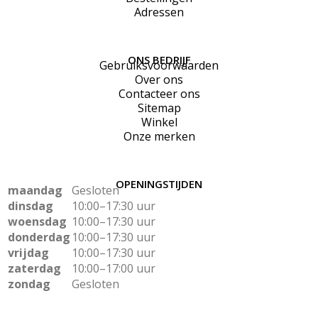
Adressen
ONS BEDRIJF
Gebruiksvoorwaarden
Over ons
Contacteer ons
Sitemap
Winkel
Onze merken
OPENINGSTIJDEN
maandag
Gesloten
dinsdag
10:00–17:30 uur
woensdag
10:00–17:30 uur
donderdag
10:00–17:30 uur
vrijdag
10:00–17:30 uur
zaterdag
10:00–17:00 uur
zondag
Gesloten