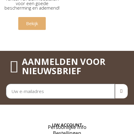
voor een goede
bescherming en ademend!
€ 50,00
Bekijk
AANMELDEN VOOR
NIEUWSBRIEF
UW ACCOUNT
Persoonlijke Info
Bestellingen