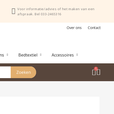
Voor informatie/advies of het maken van een
afspraak. Bel 033-2465316
Over ons
Contact
ns
Bedtextiel
Accessoires
Zoeken