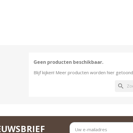
Geen producten beschikbaar.
Blijf kijken! Meer producten worden hier getoo
search
EUWSBRIEF