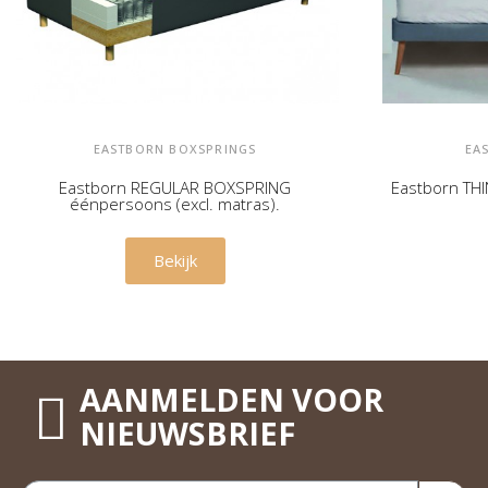
EASTBORN BOXSPRINGS
EA
Eastborn REGULAR BOXSPRING
Eastborn THI
éénpersoons (excl. matras).
€ 525,00
Bekijk
AANMELDEN VOOR
NIEUWSBRIEF