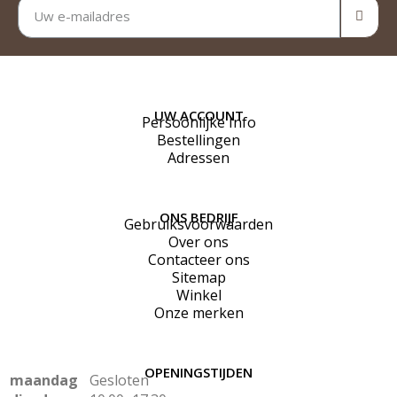
UW ACCOUNT
Persoonlijke Info
Bestellingen
Adressen
ONS BEDRIJF
Gebruiksvoorwaarden
Over ons
Contacteer ons
Sitemap
Winkel
Onze merken
OPENINGSTIJDEN
maandag
Gesloten