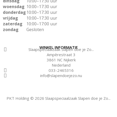
dinsdag
10:00–17:30 uur
woensdag
10:00–17:30 uur
donderdag
10:00–17:30 uur
vrijdag
10:00–17:30 uur
zaterdag
10:00–17:00 uur
zondag
Gesloten
WINKEL INFORMATIE
Slaapspeciaalzaak Slapen doe je Zo...
Ampèrestraat 3
3861 NC Nijkerk
Nederland
033-2465316
info@slapendoejezo.nu
PKT Holding © 2026 Slaapspeciaalzaak Slapen doe je Zo...