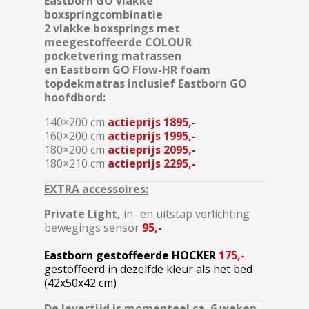
Eastborn GO vlakke
boxspringcombinatie
2 vlakke boxsprings met
meegestoffeerde COLOUR
pocketvering matrassen
en Eastborn GO Flow-HR foam
topdekmatras inclusief Eastborn GO
hoofdbord:
140×200 cm
actieprijs 1895,-
160×200 cm
actieprijs 1995,-
180×200 cm
actieprijs 2095,-
180×210 cm
actieprijs 2295,-
EXTRA accessoires:
Private Light,
in- en uitstap verlichting
bewegings sensor
95,-
Eastborn gestoffeerde HOCKER
175,-
gestoffeerd in dezelfde kleur als het bed
(42x50x42 cm)
De levertijd is momenteel ca. 6 weken