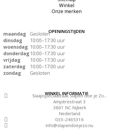
Winkel
Onze merken
OPENINGSTIJDEN
maandag
Gesloten
dinsdag
10:00–17:30 uur
woensdag
10:00–17:30 uur
donderdag
10:00–17:30 uur
vrijdag
10:00–17:30 uur
zaterdag
10:00–17:00 uur
zondag
Gesloten
WINKEL INFORMATIE
Slaapspeciaalzaak Slapen doe je Zo...
Ampèrestraat 3
3861 NC Nijkerk
Nederland
033-2465316
info@slapendoejezo.nu