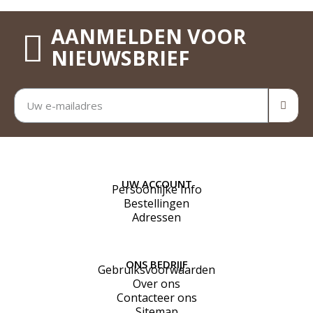
AANMELDEN VOOR
NIEUWSBRIEF
UW ACCOUNT
Persoonlijke Info
Bestellingen
Adressen
ONS BEDRIJF
Gebruiksvoorwaarden
Over ons
Contacteer ons
Sitemap