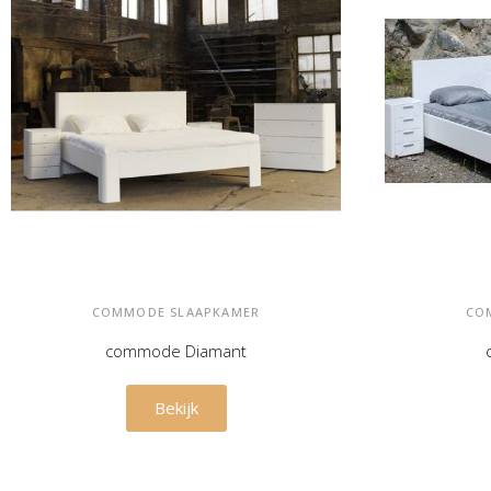
COMMODE SLAAPKAMER
CO
commode Diamant
€ 1.025,00
Bekijk